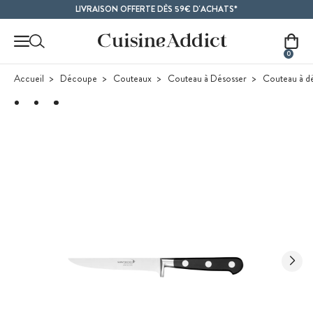
Contenu principal
LIVRAISON OFFERTE DÈS 59€ D'ACHATS*
0
Accueil
Découpe
Couteaux
Couteau à Désosser
Couteau à d