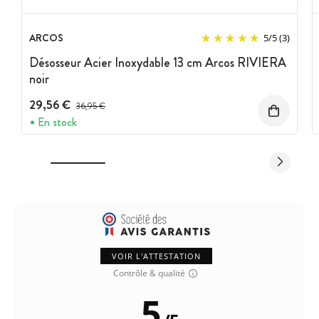
ARCOS
5
/
5
(3)
Désosseur Acier Inoxydable 13 cm Arcos RIVIERA
noir
29,56 €
Prix avant réduction :
36,95 €
En stock
VOIR L'ATTESTATION
Contrôle & qualité
5