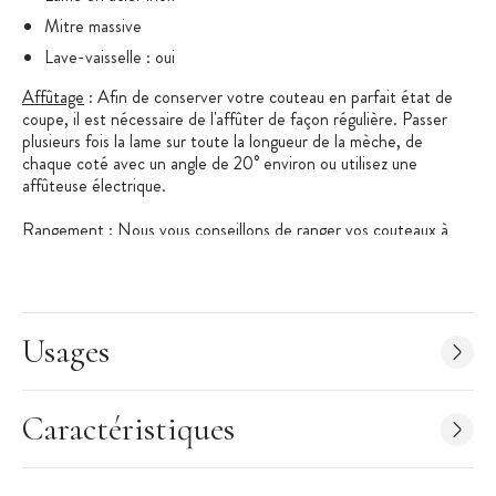
Mitre massive
Lave-vaisselle : oui
Affûtage
: Afin de conserver votre couteau en parfait état de
coupe, il est nécessaire de l'affûter de façon régulière. Passer
plusieurs fois la lame sur toute la longueur de la mèche, de
chaque coté avec un angle de 20° environ ou utilisez une
affûteuse électrique.
Rangemen
t : Nous vous conseillons de ranger vos couteaux à
proximité de votre plan de travail sur une barre aimantée en
veillant à ce qu'ils soient hors de portée des enfants. Ainsi vous
préserverez votre lame de tout dommage et vos couteaux
seront maintenus en sécurité.
Usages
Tous les couteaux Déglon sont
garantis à vie
. (conserver la
Caractéristiques
boite)