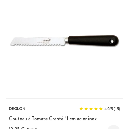
DEGLON
4.9
/
5
(15)
Couteau à Tomate Cranté 11 cm acier inox
Prix avant réduction :