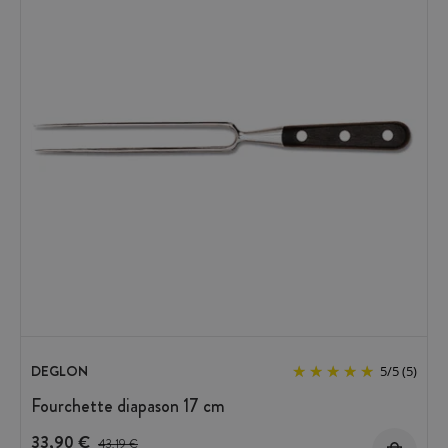
DEGLON
5
/
5
(5)
Fourchette diapason 17 cm
33,90 €
Prix avant réduction :
43,19 €