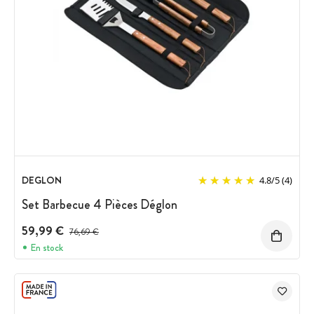
DEGLON
4.8
/
5
(4)
Set Barbecue 4 Pièces Déglon
59,99 €
Prix avant réduction :
76,69 €
En stock