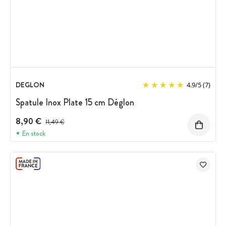
DEGLON
4.9
/
5
(7)
Spatule Inox Plate 15 cm Déglon
8,90 €
Prix avant réduction :
11,49 €
En stock