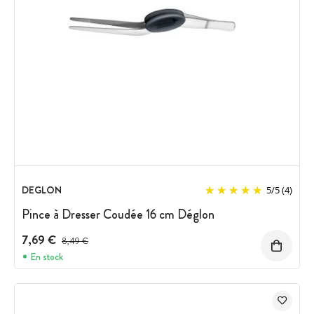
DEGLON
5
/
5
(4)
Pince à Dresser Coudée 16 cm Déglon
7,69 €
Prix avant réduction :
8,49 €
En stock