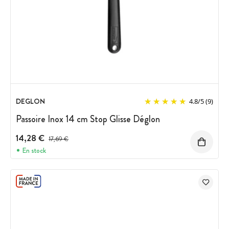
DEGLON
4.8
/
5
(9)
Passoire Inox 14 cm Stop Glisse Déglon
14,28 €
Prix avant réduction :
17,69 €
En stock