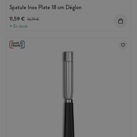
Spatule Inox Plate 18 cm Déglon
11,59 €
Prix avant réduction :
12,79 €
En stock