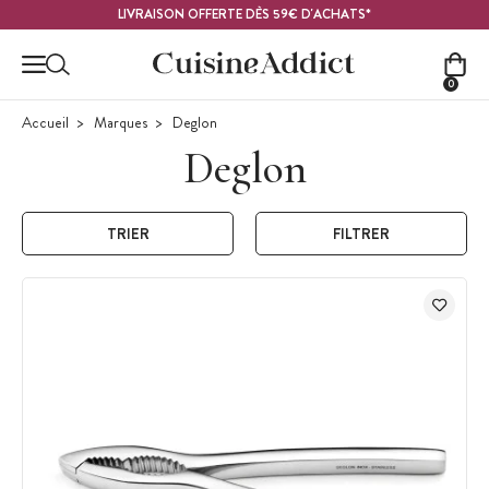
Contenu principal
LIVRAISON OFFERTE DÈS 59€ D'ACHATS*
0
Accueil
Marques
Deglon
Deglon
TRIER
FILTRER