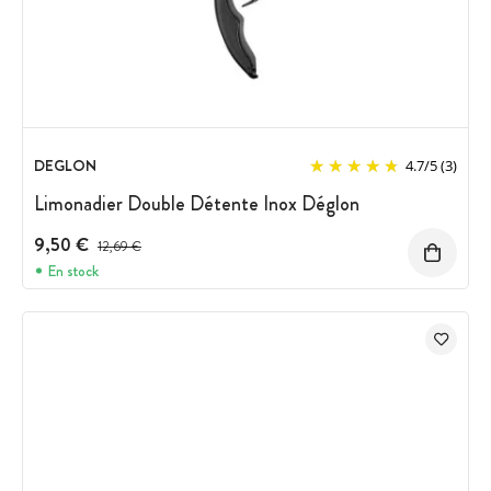
DEGLON
4.7
/
5
(3)
Limonadier Double Détente Inox Déglon
9,50 €
Prix avant réduction :
12,69 €
En stock