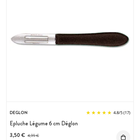
DEGLON
4.8
/
5
(17)
Epluche Légume 6 cm Déglon
3,50 €
Prix avant réduction :
4,99 €