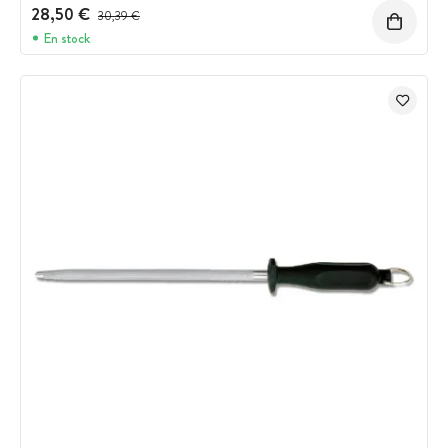
28,50 €
Prix avant réduction :
30,39 €
En stock