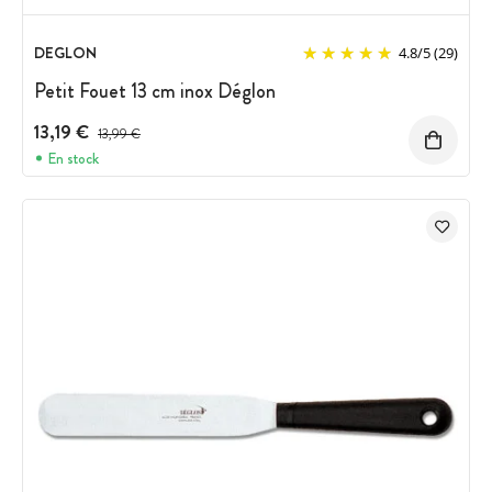
DEGLON
4.8
/
5
(29)
Petit Fouet 13 cm inox Déglon
13,19 €
Prix avant réduction :
13,99 €
En stock