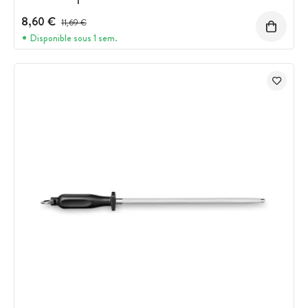
8,60 €
Prix avant réduction :
11,69 €
Disponible sous 1 sem.