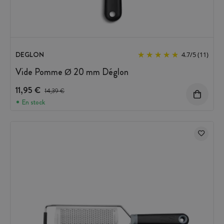
DEGLON
4.7
/
5
(11)
Vide Pomme Ø 20 mm Déglon
11,95 €
Prix avant réduction :
14,39 €
En stock