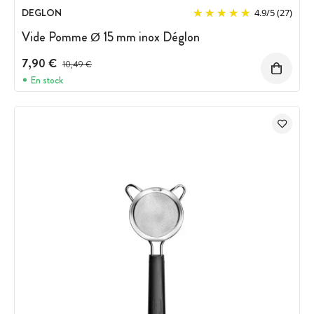
DEGLON
4.9
/
5
(27)
Vide Pomme Ø 15 mm inox Déglon
7,90 €
Prix avant réduction :
10,49 €
En stock