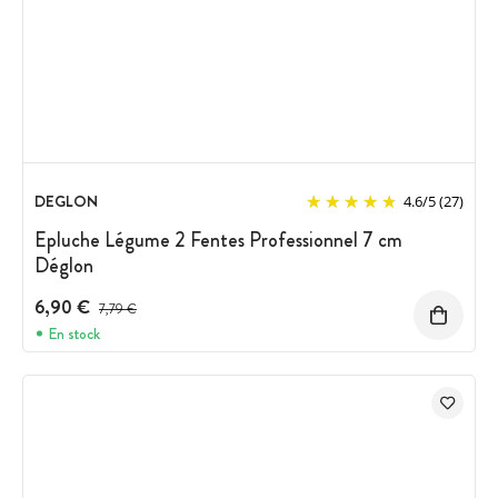
DEGLON
4.6
/
5
(27)
Epluche Légume 2 Fentes Professionnel 7 cm
Déglon
6,90 €
Prix avant réduction :
7,79 €
En stock