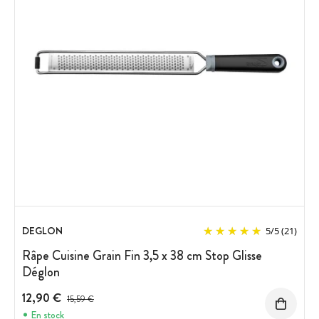
DEGLON
5
/
5
(21)
Râpe Cuisine Grain Fin 3,5 x 38 cm Stop Glisse
Déglon
12,90 €
Prix avant réduction :
15,59 €
En stock