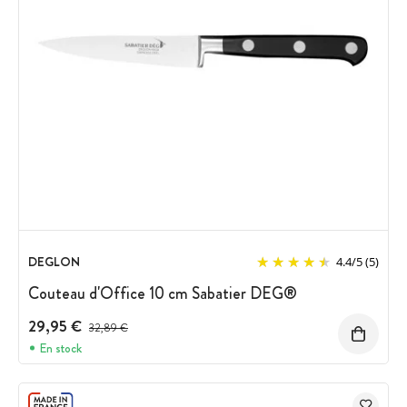
DEGLON
4.4
/
5
(5)
Couteau d'Office 10 cm Sabatier DEG®
29,95 €
Prix avant réduction :
32,89 €
En stock