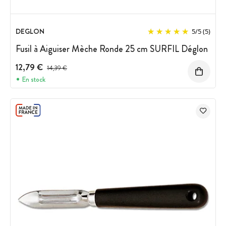
DEGLON
5
/
5
(5)
Fusil à Aiguiser Mèche Ronde 25 cm SURFIL Déglon
12,79 €
Prix avant réduction :
14,39 €
En stock