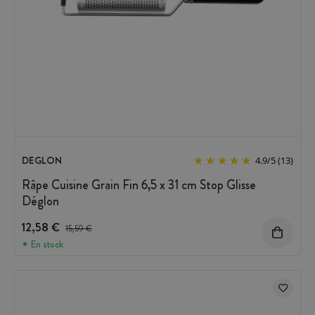
DEGLON
4.9
/
5
(13)
Râpe Cuisine Grain Fin 6,5 x 31 cm Stop Glisse
Déglon
12,58 €
Prix avant réduction :
15,59 €
En stock