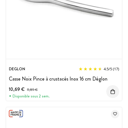
DEGLON
4.5
/
5
(17)
Casse Noix Pince à crustacés Inox 16 cm Déglon
10,69 €
Prix avant réduction :
11,89 €
Disponible sous 2 sem.