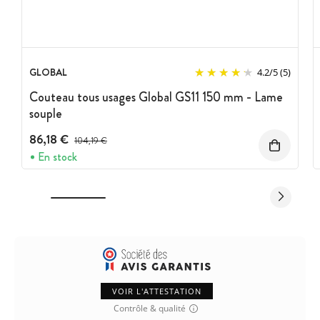
GLOBAL
4.2
/
5
(5)
Couteau tous usages Global GS11 150 mm - Lame
souple
86,18 €
Prix avant réduction :
104,19 €
En stock
VOIR L'ATTESTATION
Contrôle & qualité