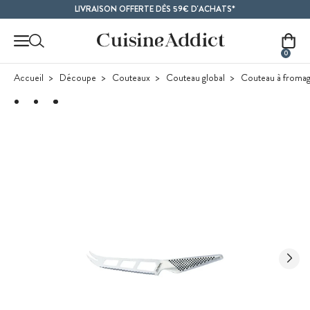
Contenu principal
LIVRAISON OFFERTE DÈS 59€ D'ACHATS*
0
Accueil
Découpe
Couteaux
Couteau global
Couteau à fromag