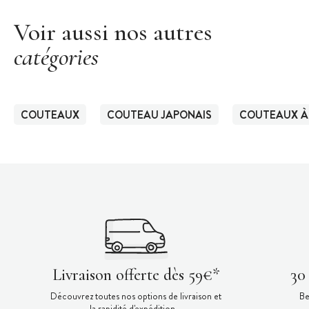
Voir aussi nos autres
catégories
COUTEAUX
COUTEAU JAPONAIS
COUTEAUX À
Livraison offerte dès 59€*
30
Découvrez toutes nos options de livraison et
Be
la rapidité d'expédition.