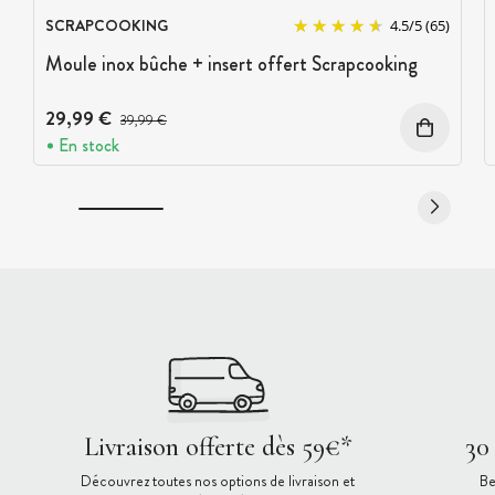
SCRAPCOOKING
4.5
/
5
(65)
Moule inox bûche + insert offert Scrapcooking
29,99 €
Prix avant réduction :
39,99 €
En stock
Livraison offerte dès 59€*
30
Découvrez toutes nos options de livraison et
Be