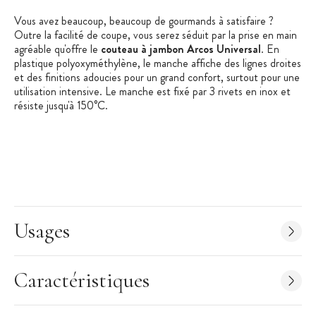
Vous avez beaucoup, beaucoup de gourmands à satisfaire ?
Outre la facilité de coupe, vous serez séduit par la prise en main
agréable qu'offre le
couteau à jambon Arcos Universal
. En
plastique polyoxyméthylène, le manche affiche des lignes droites
et des finitions adoucies pour un grand confort, surtout pour une
utilisation intensive. Le manche est fixé par 3 rivets en inox et
résiste jusqu'à 150°C.
Technologie Bactiproof Silver : système anti-bactérien en argent
présent sur le manche. Réduit de 99.9% la présence de
bactéries, de germes et de champignons.
Usages
Les + produit
:
Alvéoles
Caractéristiques
Inox NITRUM
Manche ergonomique