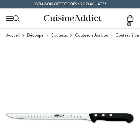
Contenu principal
LIVRAISON OFFERTE DÈS 59€ D'ACHATS*
0
Accueil
Découpe
Couteaux
Couteau à Jambon
Couteau à Ja