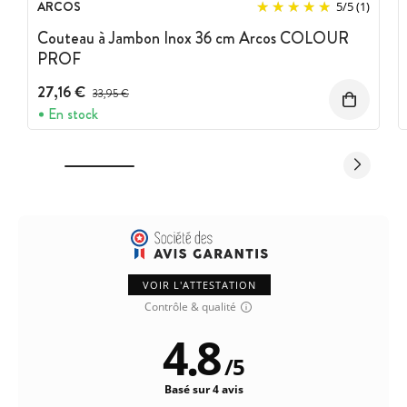
ARCOS
5
/
5
(1)
Couteau à Jambon Inox 36 cm Arcos COLOUR
PROF
27,16 €
Prix avant réduction :
33,95 €
En stock
VOIR L'ATTESTATION
Contrôle & qualité
4.8
/
5
Basé sur 4 avis