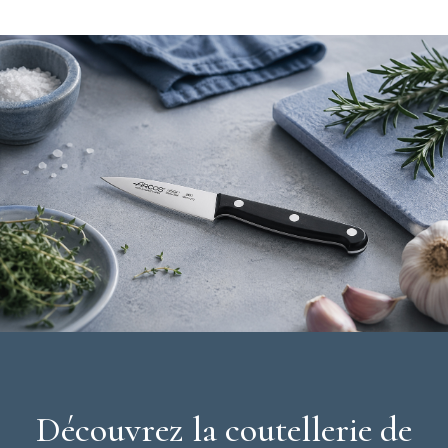
Caractéristiques du Couteau à Jambon
:
Couteau à jambon
Longueur de la lame : 24 cm
Poids : 167 g
Lame en acier inoxydable NITRUM
Manche en polyoxyméthylène (POM) fixé par 3 rivets en
inox
Technologie Bactiproof Silver
Couleur : noir
Vendu dans un étui
Collection : Universal
Marque : Arcos
Couteau à jambon fabriqué en Espagne
Découvrez la coutellerie de