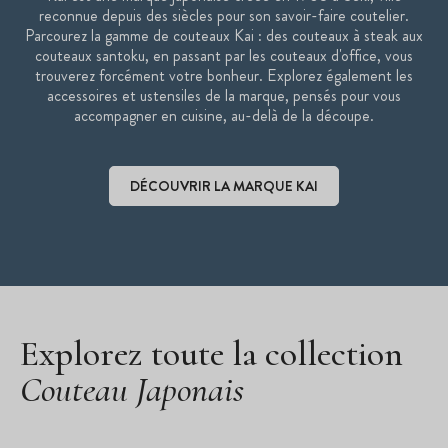
reconnue depuis des siècles pour son savoir-faire coutelier.
Poignée : 12,2 cm
Parcourez la gamme de couteaux Kai : des couteaux à steak aux
couteaux santoku, en passant par les couteaux d'office, vous
Manche en bois Pakka Noir
trouverez forcément votre bonheur. Explorez également les
Finition de la lame : damassée
accessoires et ustensiles de la marque, pensés pour vous
Poids : 197g
accompagner en cuisine, au-delà de la découpe.
Lave vaisselle : non
Gamme : Shun Classic
DÉCOUVRIR LA MARQUE KAI
Fabriqué au Japonais
Garantie à vie
Marque : Kai
Découvrir la marque Kai
Explorez toute la collection
Couteau Japonais