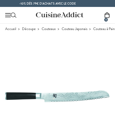
Contenu principal
MELON26
-10% DÈS 79€ D'ACHATS AVEC LE CODE
0
Accueil
Découpe
Couteaux
Couteau Japonais
Couteau à Pain