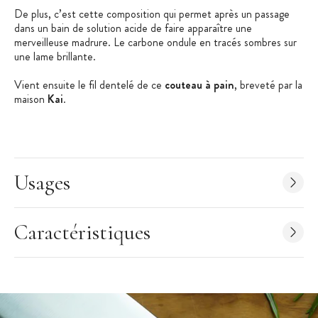
De plus, c’est cette composition qui permet après un passage
dans un bain de solution acide de faire apparaître une
merveilleuse madrure. Le carbone ondule en tracés sombres sur
une lame brillante.
Vient ensuite le fil dentelé de ce
couteau à pain
, breveté par la
maison
Kai
.
Les dents de ce
couteau de cuisine
se partagent en deux la
lame. Une première partie des dents va dans une direction, la
seconde dans une autre. Ce choix, allié à des dents légèrement
inclinées vers l’extérieure offre une découpe du pain précise. La
Usages
croute est tranchée sans être déchirée et les miettes sont peu
nombreuses.
L’extrême tranchant de la lame assure une découpe facile et
Caractéristiques
efficace.
De plus, ce
couteau Shun Classic
est parfaitement
ergonomique grâce à la forme de son manche. Une strie parcourt
la poignée pour se loger dans le creux de la main. La prise est
ainsi assurée et le mouvement se fait naturellement.