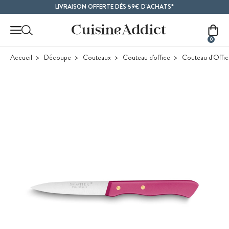
Contenu principal
LIVRAISON OFFERTE DÈS 59€ D'ACHATS*
0
Accueil
Découpe
Couteaux
Couteau d'office
Couteau d'Office