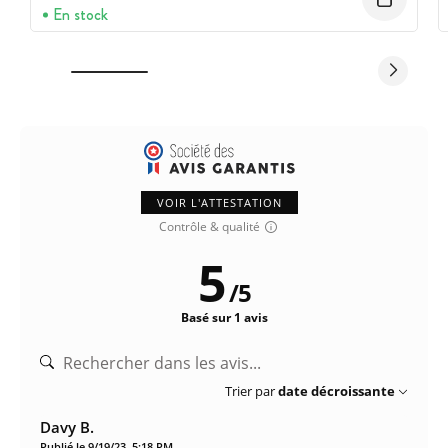
En stock
VOIR L'ATTESTATION
Contrôle & qualité
5
/
5
Basé sur 1 avis
Trier par
date décroissante
Davy B.
Publié le 9/19/23, 5:18 PM