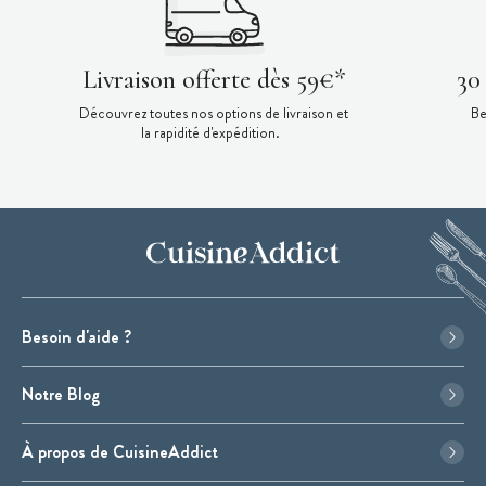
Livraison offerte dès 59€*
30
Découvrez toutes nos options de livraison et
Be
la rapidité d'expédition.
Besoin d'aide ?
Notre Blog
À propos de CuisineAddict