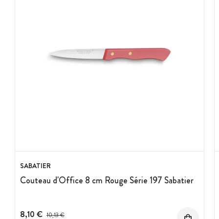
SABATIER
Couteau d'Office 8 cm Rouge Série 197 Sabatier
8,10 €
Prix avant réduction :
10,13 €