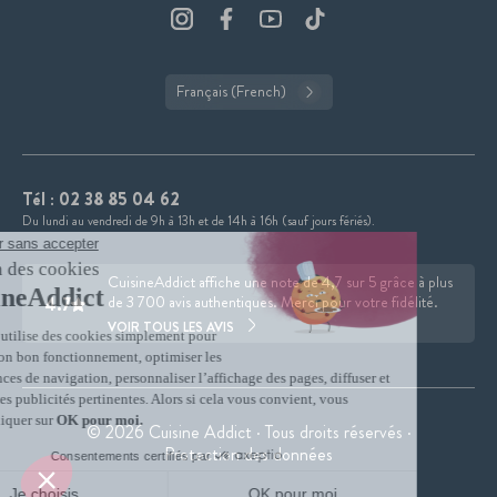
Français (French)
Tél :
02 38 85 04 62
Du lundi au vendredi de 9h à 13h et de 14h à 16h (sauf jours fériés).
CuisineAddict affiche une note de 4,7 sur 5 grâce à plus
4.7
de 3 700 avis authentiques. Merci pour votre fidélité.
VOIR TOUS LES AVIS
© 2026 Cuisine Addict · Tous droits réservés ·
Protection des données