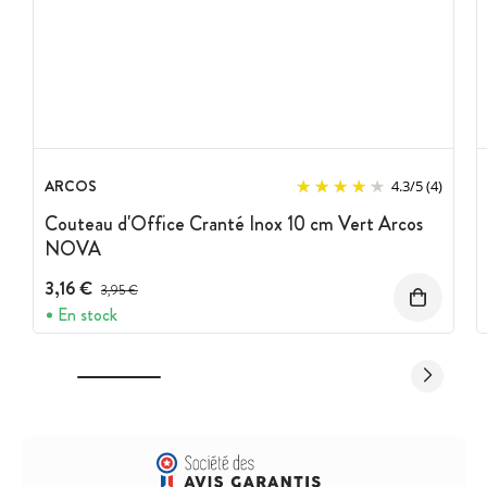
ARCOS
4.3
/
5
(4)
Couteau d'Office Cranté Inox 10 cm Vert Arcos
NOVA
3,16 €
Prix avant réduction :
3,95 €
En stock