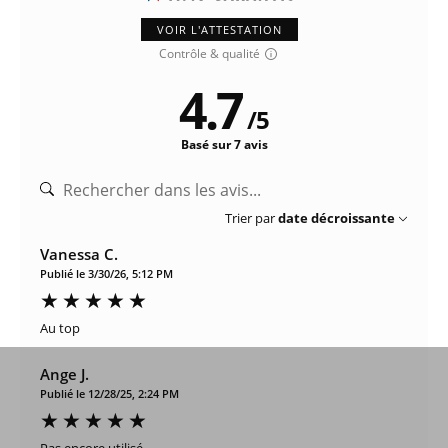
VOIR L'ATTESTATION
Contrôle & qualité
4.7
/
5
Basé sur 7 avis
Trier par
date décroissante
Vanessa C.
Publié le 3/30/26, 5:12 PM
Au top
Ange J.
Publié le 12/28/25, 2:24 PM
Pas encore utilisé