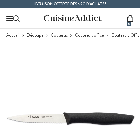
Contenu principal
LIVRAISON OFFERTE DÈS 59€ D'ACHATS*
0
Accueil
Découpe
Couteaux
Couteau d'office
Couteau d'Offic