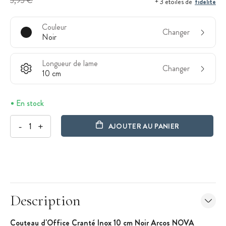
3,95 €
fidélité
+ 3 étoiles de
Couleur
Changer
Noir
Longueur de lame
Changer
10 cm
En stock
-
+
AJOUTER AU PANIER
Description
Couteau d'Office Cranté Inox 10 cm Noir Arcos NOVA