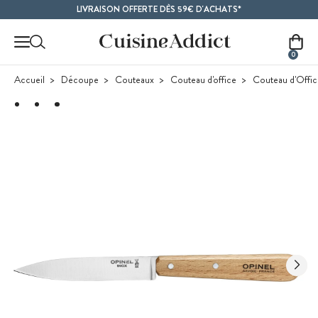
Contenu principal
LIVRAISON OFFERTE DÈS 59€ D'ACHATS*
0
Accueil
Découpe
Couteaux
Couteau d'office
Couteau d'Offic