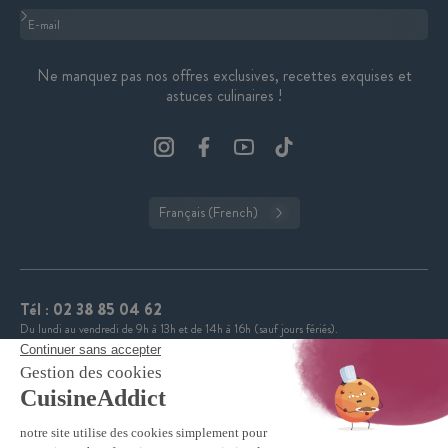
Format : adresse@email.com
Ne manquez pas nos offres exclusives, recettes exquises et
astuces culinaires !
Français (French)
Tél :
02 38 85 04 62
Du lundi au vendredi de 9h à 13h et de 14h à 16h (sauf jours fériés).
CuisineAddict affiche une note de 4,7 sur 5 grâce à plus
4.7
de 3 700 avis authentiques. Merci pour votre fidélité.
VOIR TOUS LES AVIS