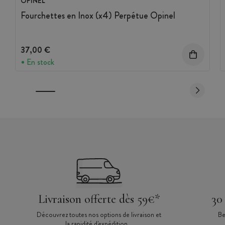
OPINEL
Fourchettes en Inox (x4) Perpétue Opinel
37,00 €
En stock
Livraison offerte dès 59€*
30
Découvrez toutes nos options de livraison et
Be
la rapidité d'expédition.