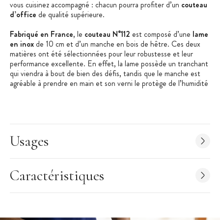
vous cuisinez accompagné : chacun pourra profiter d’un
couteau
d’office
de qualité supérieure.
Fabriqué en France
, le
couteau N°112
est composé d’une
lame
en inox
de 10 cm et d’un manche en bois de hêtre. Ces deux
matières ont été sélectionnées pour leur robustesse et leur
performance excellente. En effet, la lame possède un tranchant
qui viendra à bout de bien des défis, tandis que le manche est
agréable à prendre en main et son verni le protège de l’humidité
et des tâches.
Le lot de
couteaux d’office Opinel
est une véritable aubaine
pour tous ceux à la recherche de
couteaux de cuisine
durables
et efficace.
Usages
Les + produit
:
Manche en bois agréable
Caractéristiques
Fabriqué en France
Caractéristiques du Couteau d'Office
:
Couteau d'office