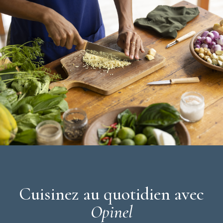
Longueur de la lame : 10 cm
Matière de la lame : Inox
Matière du manche : bois (hêtre)
Couleur du manche : naturel (marron)
Manche vernis
Lame lisse
Lot de 2 couteaux
Fabriqué en France
Garantie à vie
Collection :
Les Essentiels
Marque :
Opinel
Cuisinez au quotidien avec
Opinel