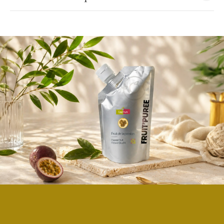
Purée de mangue
Composition : mangue 90%, sucre 10%
Purée de mangue tamisée pour une utilisation au siphon
(veillez à secouer au préalable l’emballage)
Emballage souple pratique et stable
Bouchon refermable
Conservation :
À conserver dans un endroit frais et sec
Peut être stocké 8 jours au réfrigérateur après ouverture
Poids net : 1 kg
Marque : Capfruit
Capfruit, des purées de fruits sans compromis :
Pour des purées de fruits à la qualité professionnelle, faites confiance
aux produits Capfruit. Utilisées par les artisans glaciers, pâtissiers, les