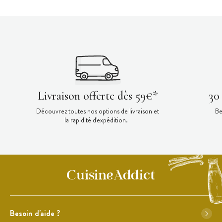
Livraison offerte dès 59€*
30
Découvrez toutes nos options de livraison et
Be
la rapidité d'expédition.
Besoin d'aide ?