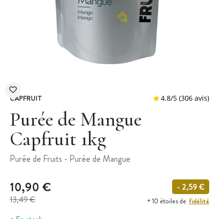
CAPFRUIT
Purée de Mangue
Capfruit 1kg
4.8
/
5
(3
Purée de Fruits - Purée de Mangue
10,90 €
- 2,59 €
13,49 €
fidélité
+ 10 étoiles de