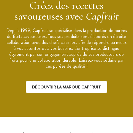
Créez des recettes
Chefs étoilés et Meilleurs Ouvriers de France, ces purées de fruits
séduisent par leur goût intense. Variété de saveurs, praticité d’utilisation
savoureuses avec
Capfruit
et qualité des matières premières, les purées de fruits Capfruit inspirent
mille et une recettes.
Depuis 1999, Capfruit se spécialise dans la production de purées
de fruits savoureuses. Tous ses produits sont élaborés en étroite
collaboration avec des chefs cuisiniers afin de répondre au mieux
à vos attentes et à vos besoins. L'entreprise se distingue
également par son engagement auprès de ses producteurs de
fruits pour une collaboration durable. Laissez-vous séduire par
ces purées de qualité !
DÉCOUVRIR LA MARQUE CAPFRUIT
Découvrir la marque Capfruit