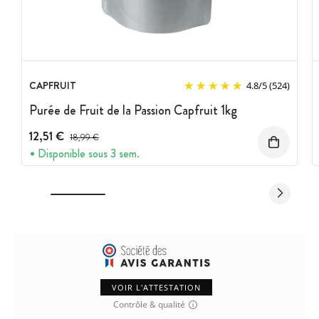
CAPFRUIT
4.8
/
5
(524)
Purée de Fruit de la Passion Capfruit 1kg
12,51 €
Prix avant réduction :
18,99 €
Disponible sous 3 sem.
VOIR L'ATTESTATION
Contrôle & qualité