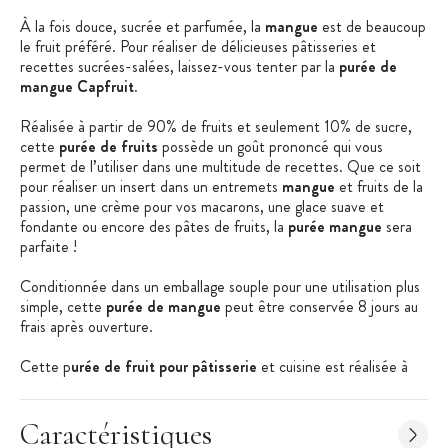
À la fois douce, sucrée et parfumée, la
mangue
est de beaucoup
le fruit préféré. Pour réaliser de délicieuses pâtisseries et
recettes sucrées-salées, laissez-vous tenter par la
purée de
mangue Capfruit
.
Réalisée à partir de 90% de fruits et seulement 10% de sucre,
cette
purée de fruits
possède un goût prononcé qui vous
permet de l’utiliser dans une multitude de recettes. Que ce soit
pour réaliser un insert dans un entremets
mangue
et fruits de la
passion, une crème pour vos macarons, une glace suave et
fondante ou encore des pâtes de fruits, la
purée mangue
sera
parfaite !
Conditionnée dans un emballage souple pour une utilisation plus
simple, cette
purée de mangue
peut être conservée 8 jours au
frais après ouverture.
Cette p
urée de fruit pour pâtisserie
et cuisine est réalisée à
partir de fruits choisis et conditionnée selon le procédé de flash-
pasteurisation qui respecte la saveur des fruits.
Caractéristiques
Caractéristiques de la purée de mangue :