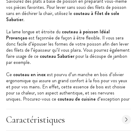
Savourez des plats à base de poisson en préparant vous-même
vos pièces favorites. Pour lever sans souci des filets de poisson
sans en déchirer la chair, utilisez le
couteau à filet de sole
Sabatier
.
La lame longue et étroite du
couteau à poisson Idéal
Provençao
est façonnée de façon à être flexible. Il vous sera
donc facile d’épouser les formes de votre poisson afin den lever
des filets de l’épaisseur qu’il vous plaira. Vous pourrez également
faire usage de ce
couteau Sabatier
pour la découpe de jambon
par exemple.
Ce
couteau en inox
est pourvu d’un manche en bois d’olivier
ergonomique qui assure un grand confort à la fois pour vos yeux
et pour vos mains. En effet, cette essence de bois est choisie
pour sa chaleur, son aspect authentique, et ses nervures
uniques. Procurez-vous ce
couteau de cuisine
d’exception pour
devenir un expert en cuisine.
Les + produit
:
Caractéristiques
Fabriqué en France