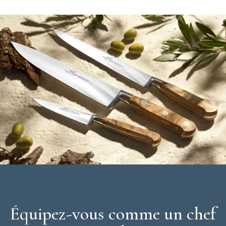
Manche en olivier
100% forgé
Caractéristiques du Couteau de Cuisine
:
Couteau Filet de Sole
Matière de la lame : Inox
Longueur de la lame : 20 cm
Matière du manche : bois d'olivier
Fabriqué en France
Gamme :
Idéal Provençao
Marque :
Sabatier
Équipez-vous comme un chef