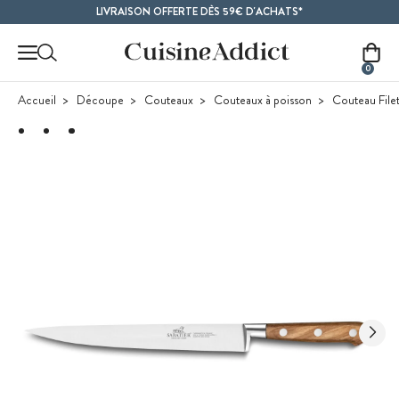
Contenu principal
LIVRAISON OFFERTE DÈS 59€ D'ACHATS*
0
Accueil
Découpe
Couteaux
Couteaux à poisson
Couteau Filet