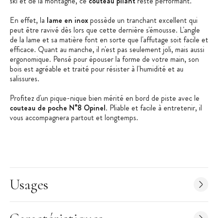
ski et de la montagne, ce
couteau pliant
reste performant.
En effet, la
lame en inox
possède un tranchant excellent qui
peut être ravivé dès lors que cette dernière s'émousse. L'angle
de la lame et sa matière font en sorte que l'affutage soit facile et
efficace. Quant au manche, il n'est pas seulement joli, mais aussi
ergonomique. Pensé pour épouser la forme de votre main, son
bois est agréable et traité pour résister à l'humidité et au
salissures.
Profitez d'un pique-nique bien mérité en bord de piste avec le
couteau de poche N°8 Opinel
. Pliable et facile à entretenir, il
vous accompagnera partout et longtemps.
Les + produit
:
Manche en bois agréable
Gravure de qualité
Usages
Bague de sécurité
Fabriqué en France
Caractéristiques du Couteau Ski
: