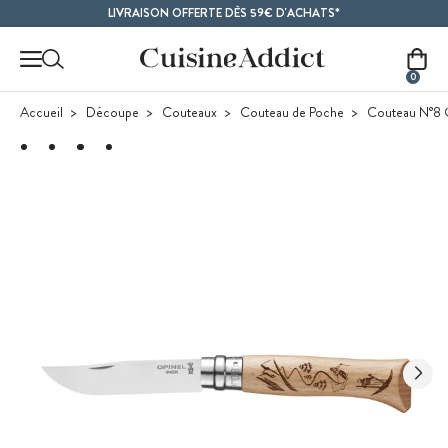
Contenu principal
LIVRAISON OFFERTE DÈS 59€ D'ACHATS*
0
Accueil
Découpe
Couteaux
Couteau de Poche
Couteau N°8 G