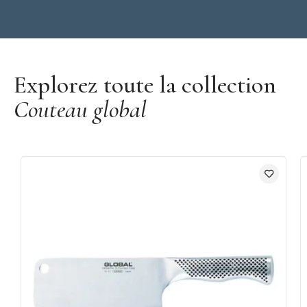
Découvrir la marque Global
Explorez toute la collection
Couteau global