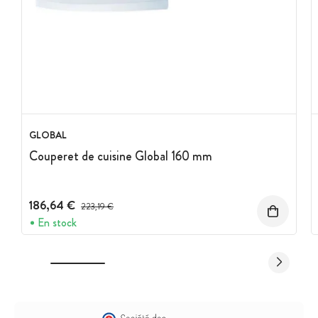
GLOBAL
Couperet de cuisine Global 160 mm
186,64 €
Prix avant réduction :
223,19 €
En stock