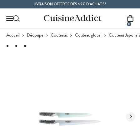
Contenu principal
LIVRAISON OFFERTE DÈS 59€ D'ACHATS*
0
Accueil
Découpe
Couteaux
Couteau global
Couteau Japonais 