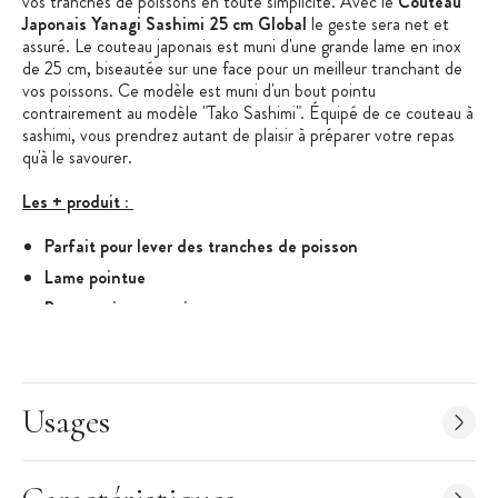
vos tranches de poissons en toute simplicité. Avec le
Couteau
Japonais Yanagi Sashimi 25 cm Global
le geste sera net et
assuré. Le couteau japonais est muni d'une grande lame en inox
de 25 cm, biseautée sur une face pour un meilleur tranchant de
vos poissons. Ce modèle est muni d'un bout pointu
contrairement au modèle "Tako Sashimi". Équipé de ce couteau à
sashimi, vous prendrez autant de plaisir à préparer votre repas
qu'à le savourer.
Les + produit :
Parfait pour lever des tranches de poisson
Lame pointue
Bonne prise en main
Caractéristiques techniques du couteau :
Couteau japonais
Lame en acier inoxydable CROMOVA 18
Usages
Couteau monobloc : sécurité et hygiène
Longueur de lame : 25 cm
Série G Global : Grande lame et manche rond creux pour une