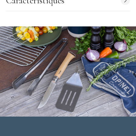
Caractéristiques
Caractéristiques des Couteaux de Table
:
Couteaux de table
Couleurs : violine, fuchsia, vert pomme, mandarine
Matière de la lame : inox
Matière du manche : bois (charme)
Longueur de la lame : 11 cm
Lame lisse
Conditionnement : coffret de 4 couteaux
Ne passe pas au lave-vaisselle
Fabriqué en France
Garantie à vie
Collection :
Bon Appétit !
Marque :
Opinel