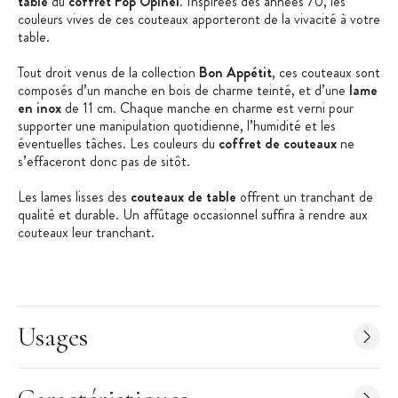
table
du
coffret Pop Opinel
. Inspirées des années 70, les
couleurs vives de ces couteaux apporteront de la vivacité à votre
table.
Tout droit venus de la collection
Bon Appétit
, ces couteaux sont
composés d’un manche en bois de charme teinté, et d’une
lame
en inox
de 11 cm. Chaque manche en charme est verni pour
supporter une manipulation quotidienne, l’humidité et les
éventuelles tâches. Les couleurs du
coffret de couteaux
ne
s’effaceront donc pas de sitôt.
Les lames lisses des
couteaux de table
offrent un tranchant de
qualité et durable. Un affûtage occasionnel suffira à rendre aux
couteaux leur tranchant.
Profitez d’un repas haut en couleurs avec le
coffret de
couteaux Pop Bon Appétit
.
Les + produit
:
Usages
Manche ergonomique
Fabriqué en France
Coffret idéal pour un cadeau