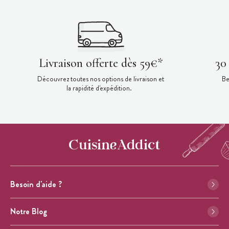
Livraison offerte dès 59€*
30
Découvrez toutes nos options de livraison et
Be
la rapidité d'expédition.
Besoin d'aide ?
Notre Blog