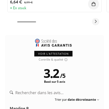
6,64 €
Prix avant réduction :
6,99 €
En stock
VOIR L'ATTESTATION
Contrôle & qualité
3.2
/
5
Basé sur 5 avis
Trier par
date décroissante
Maryline B.