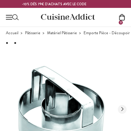
Contenu principal
MELON26
-10% DÈS 79€ D'ACHATS AVEC LE CODE
0
Accueil
Pâtisserie
Matériel Pâtisserie
Emporte Pièce - Découpoir P