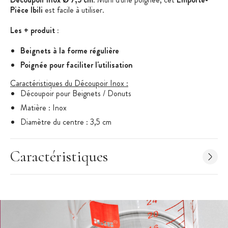
Pièce Ibili
est facile à utiliser.
Les + produit :
Beignets à la forme régulière
Poignée pour faciliter l'utilisation
Caractéristiques du Découpoir Inox :
Découpoir pour Beignets / Donuts
Matière : Inox
Diamètre du centre : 3,5 cm
Diamètre total : 7,5 cm
Conditionnement : sous blister
Caractéristiques
Découpoir avec poignée intégrée
Marque : Ibili