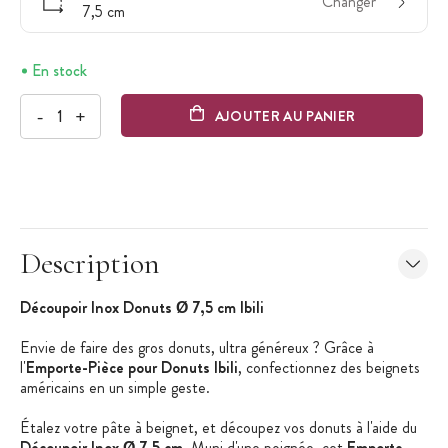
Changer
7,5 cm
En stock
-
+
AJOUTER AU PANIER
Description
Découpoir Inox Donuts Ø 7,5 cm Ibili
Envie de faire des gros donuts, ultra généreux ? Grâce à
l'
Emporte-Pièce pour Donuts Ibili
, confectionnez des beignets
américains en un simple geste.
Étalez votre pâte à beignet, et découpez vos donuts à l'aide du
Découpoir Inox Ø 7,5 cm
. Muni d'une poignée, cet
Emporte-