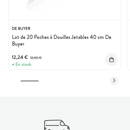
DE BUYER
Lot de 20 Poches à Douilles Jetables 40 cm De
Buyer
12,24 €
Prix avant réduction :
13,60 €
En stock