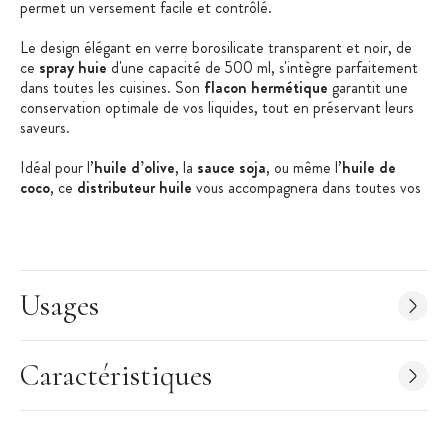
permet un versement facile et contrôlé.
Le design élégant en verre borosilicate transparent et noir, de
ce
spray huie
d'une capacité de 500 ml, s'intègre parfaitement
dans toutes les cuisines. Son
flacon hermétique
garantit une
conservation optimale de vos liquides, tout en préservant leurs
saveurs.
Idéal pour l’
huile d’olive
, la
sauce soja
, ou même l’
huile de
coco
, ce
distributeur huile
vous accompagnera dans toutes vos
recettes. Polyvalence, efficacité et design moderne se
rencontrent dans ce
distributeur huile et vinaigre
innovant de
Mastrad
.
Les + produit :
Usages
2 en 1
Pulvérisateur et bec verseur
Caractéristiques
Pour huile et vinaigre
Caractéristiques du distributeur :
Distributeur