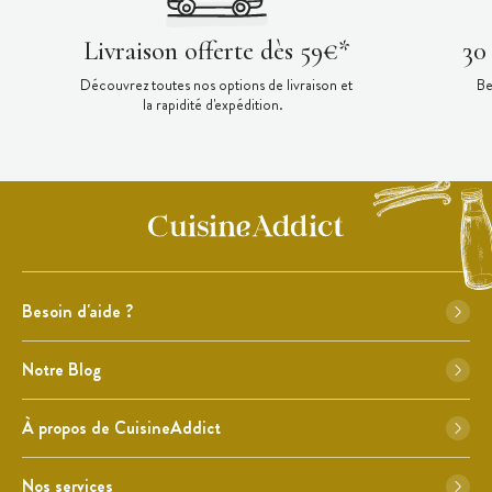
Livraison offerte dès 59€*
30
Découvrez toutes nos options de livraison et
Be
la rapidité d'expédition.
Besoin d'aide ?
Notre Blog
À propos de CuisineAddict
Nos services