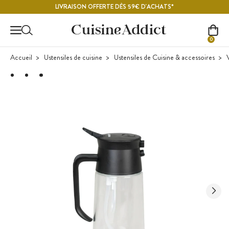
Contenu principal
LIVRAISON OFFERTE DÈS 59€ D'ACHATS*
0
Accueil
Ustensiles de cuisine
Ustensiles de Cuisine & accessoires