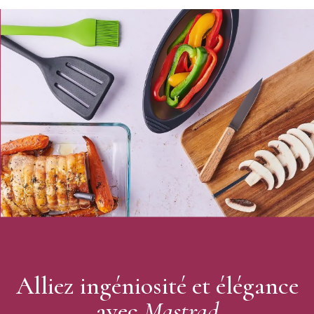
Matière : verre borosilicate
Contenance : 500 ml
Taille : 21 cm
Couleur : transparent et noir
Fonction pulvérisation en appuyant sur la gâchette
Fonction versement en appuyant sur le bouton du haut
Flacon en verre hermétique pour une conservation optimale
directement à l’intérieur
Utilisation : huile d'olive, avocat, sauce soja, huile de coco,
huile de maïs, vinaigre
Entretien : flacon en verre au lave-vaisselle
Marque : Mastrad
Alliez ingéniosité et élégance
avec
Mastrad