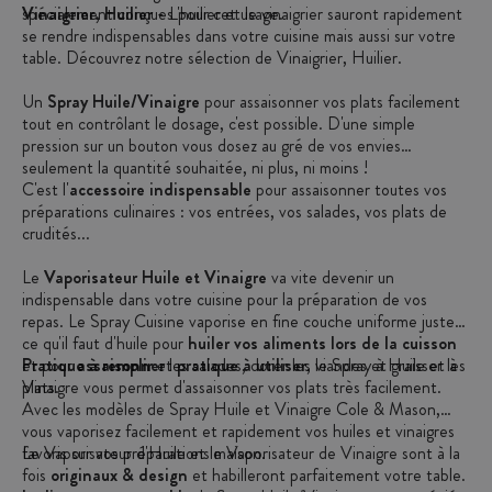
spécialement conçues pour cet usage.
Vinaigrier, Huilier
- L'huilier et le vinaigrier sauront rapidement
se rendre indispensables dans votre cuisine mais aussi sur votre
table. Découvrez notre sélection de Vinaigrier, Huilier.
Un
Spray Huile/Vinaigre
pour assaisonner vos plats facilement
tout en contrôlant le dosage, c'est possible. D'une simple
pression sur un bouton vous dosez au gré de vos envies
seulement la quantité souhaitée, ni plus, ni moins !
C'est l'
accessoire indispensable
pour assaisonner toutes vos
préparations culinaires : vos entrées, vos salades, vos plats de
crudités...
Le
Vaporisateur Huile et Vinaigre
va vite devenir un
indispensable dans votre cuisine pour la préparation de vos
repas. Le Spray Cuisine vaporise en fine couche uniforme juste
ce qu'il faut d'huile pour
huiler vos aliments lors de la cuisson
et pour
Pratique à remplir
assaisonner
et
les salades, dorer les viandes et graisser les
pratique à utiliser
, le Spray à Huile et à
plats.
Vinaigre vous permet d'assaisonner vos plats très facilement.
Avec les modèles de Spray Huile et Vinaigre Cole & Mason,
vous vaporisez facilement et rapidement vos huiles et vinaigres
favoris sur vos préparations maison.
Le Vaporisateur d'Huile et le Vaporisateur de Vinaigre sont à la
fois
originaux & design
et habilleront parfaitement votre table.