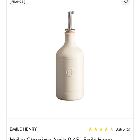
EMILE HENRY
3.8
/
5
(5)
Huilier Céramique Argile 0,45L Emile Henry