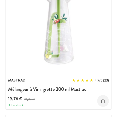
MASTRAD
4.7
/
5
(23)
Mélangeur à Vinaigrette 300 ml Mastrad
19,76 €
Prix avant réduction :
21,99 €
En stock