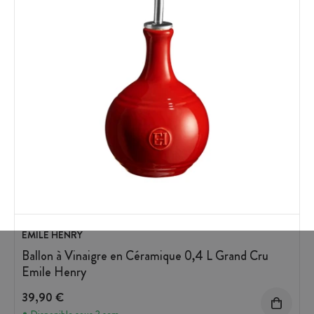
EMILE HENRY
Ballon à Vinaigre en Céramique 0,4 L Grand Cru
Emile Henry
39,90 €