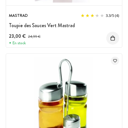
MASTRAD
3.3
/
5
(4)
Toupie des Sauces Vert Mastrad
23,00 €
Prix avant réduction :
24,99 €
En stock