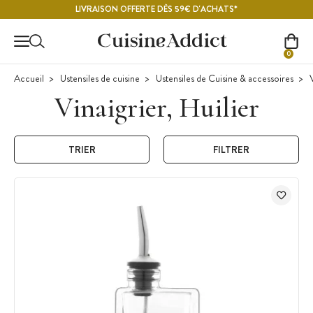
Contenu principal
LIVRAISON OFFERTE DÈS 59€ D'ACHATS*
0
Accueil
Ustensiles de cuisine
Ustensiles de Cuisine & accessoires
V
Vinaigrier, Huilier
TRIER
FILTRER