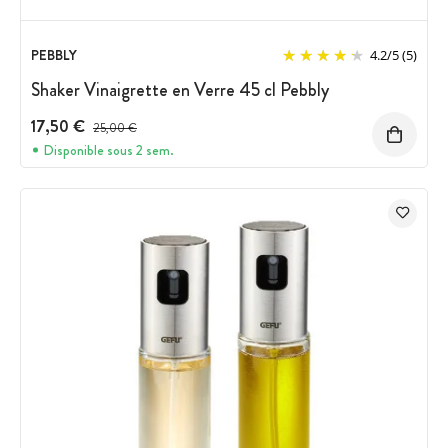
PEBBLY
4.2
/
5
(5)
Shaker Vinaigrette en Verre 45 cl Pebbly
17,50 €
Prix avant réduction :
25,00 €
Disponible sous 2 sem.