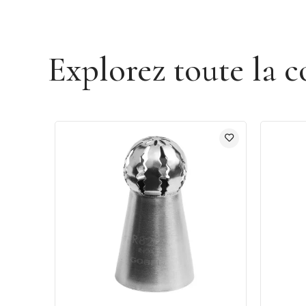
Découvrir les douilles Gobel
Explorez toute la c