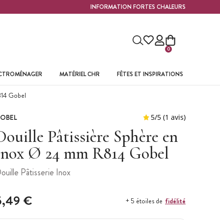
INFORMATION FORTES CHALEURS
0
ECTROMÉNAGER
MATÉRIEL CHR
FÊTES ET INSPIRATIONS
814 Gobel
OBEL
Douille Pâtissière Sphère en
Inox Ø 24 mm R814 Gobel
ouille Pâtisserie Inox
5,49 €
fidélité
+ 5 étoiles de