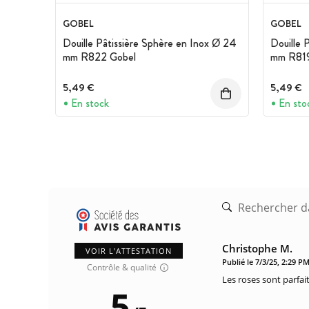
GOBEL
GOBEL
Douille Pâtissière Sphère en Inox Ø 24
Douille 
mm R822 Gobel
mm R819
5,49 €
5,49 €
En stock
En sto
Christophe M.
VOIR L'ATTESTATION
Publié le 7/3/25, 2:29 P
Contrôle & qualité
Les roses sont parfai
5