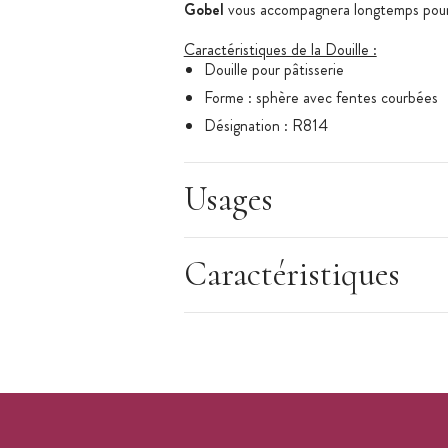
Gobel
vous accompagnera longtemps pour 
Caractéristiques de la Douille :
Douille pour pâtisserie
Forme : sphère avec fentes courbées
Désignation : R814
Matière :
inox
Diamètre haut : 24 mm
Usages
Diamètre bas : 31 mm
Hauteur : 60 mm
Caractéristiques
Douille sur cartonnette
Entretien : passe au lave-vaisselle
Marque :
Gobel