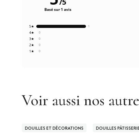
/
5
Basé sur 1 avis
5★
1
4★
0
3★
0
2★
0
1★
0
Voir aussi nos autr
DOUILLES ET DÉCORATIONS
DOUILLES PÂTISSERI