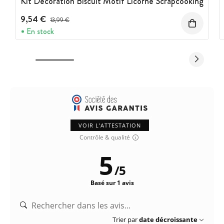
Kit Décoration Biscuit Motif Licorne Scrapcooking
9,54 €
Prix avant réduction :
13,99 €
En stock
VOIR L'ATTESTATION
Contrôle & qualité
5
/
5
Basé sur 1 avis
Trier par
date décroissante