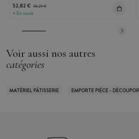
52,82 €
Prix avant réduction :
58,29 €
En stock
Voir aussi nos autres
catégories
MATÉRIEL PÂTISSERIE
EMPORTE PIÈCE - DÉCOUPOIR