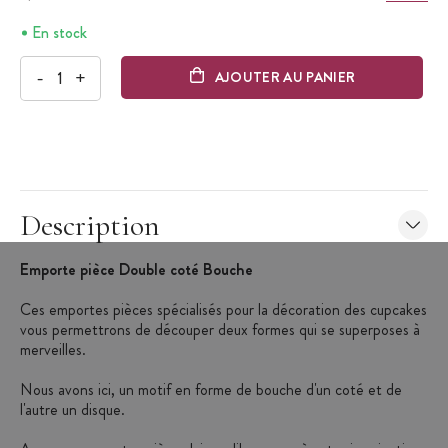
En stock
-
+
AJOUTER AU PANIER
Description
Emporte pièce Double coté Bouche
Ces emportes pièces spécialisés pour la décoration des cupcakes
vous permettrons de découper deux formes qui se superposes à
merveilles.
Nous avons ici, un motif en forme de bouche d'un coté et de
l'autre un disque.