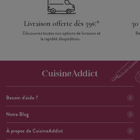
Livraison offerte dès 59€*
30
Découvrez toutes nos options de livraison et
Be
la rapidité d'expédition.
Besoin d'aide ?
Notre Blog
À propos de CuisineAddict