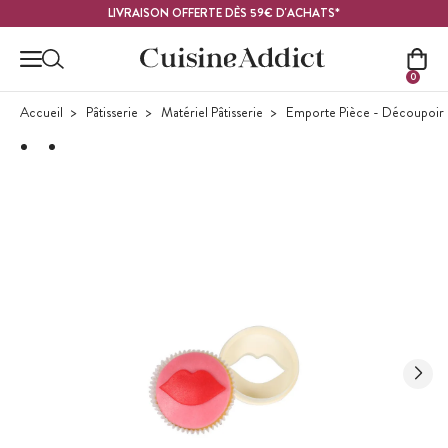
Contenu principal
LIVRAISON OFFERTE DÈS 59€ D'ACHATS*
0
Accueil
Pâtisserie
Matériel Pâtisserie
Emporte Pièce - Découpoir P