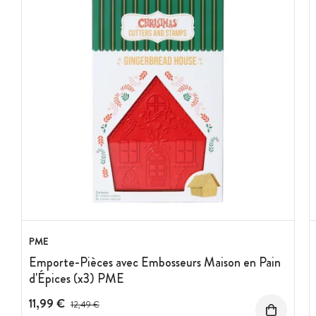
PME
Emporte-Pièces avec Embosseurs Maison en Pain
d'Épices (x3) PME
11,99 €
Prix avant réduction :
12,49 €