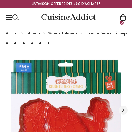
Contenu principal
LIVRAISON OFFERTE DÈS 59€ D'ACHATS*
0
Accueil
Pâtisserie
Matériel Pâtisserie
Emporte Pièce - Découpoir P