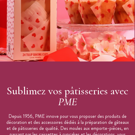
Matière : plastique alimentaire
Dimension : 6,9 x 10 cm
Lot de 3 emporte-pièces et 3 embosseurs
Entretien : lavage à la main avec de l'eau savonneuse
Marque :
PME
Sublimez vos pâtisseries avec
PME
Depuis 1956, PME innove pour vous proposer des produits de
décoration et des accessoires dédiés à la préparation de gâteaux
et de pâtisseries de qualité. Des moules aux emporte-pièces, en
passant par les caissettes à cupcakes et les décorations, vous