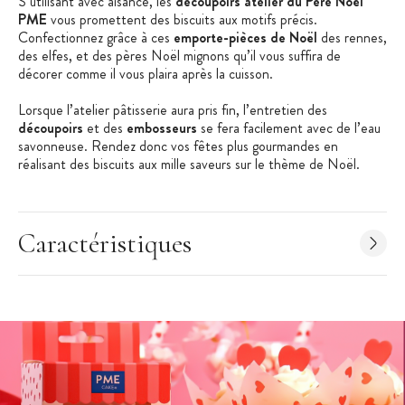
S’utilisant avec aisance, les
découpoirs atelier du Père Noël
PME
vous promettent des biscuits aux motifs précis.
Confectionnez grâce à ces
emporte-pièces de Noël
des rennes,
des elfes, et des pères Noël mignons qu’il vous suffira de
décorer comme il vous plaira après la cuisson.
Lorsque l’atelier pâtisserie aura pris fin, l’entretien des
découpoirs
et des
embosseurs
se fera facilement avec de l’eau
savonneuse. Rendez donc vos fêtes plus gourmandes en
réalisant des biscuits aux mille saveurs sur le thème de Noël.
Les + produit
:
Facile à utiliser
Caractéristiques
Emporte-pièces + embosseurs
Détails minutieux
Caractéristiques des Emporte-Pièces
:
Emporte-Pièces et embosseurs
Forme : père noël, elfe, renne
Thème : Noël