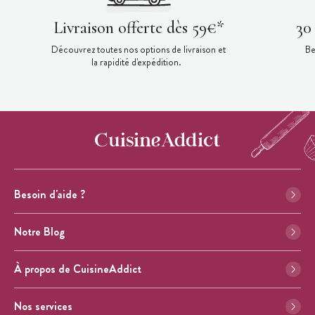
Livraison offerte dès 59€*
30
Découvrez toutes nos options de livraison et
Be
la rapidité d'expédition.
Besoin d'aide ?
Notre Blog
À propos de CuisineAddict
Nos services