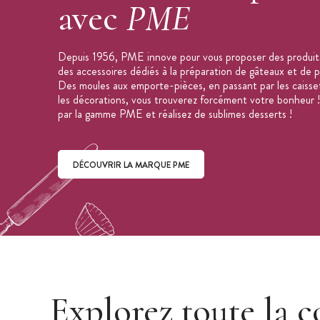
Faciles à utiliser
avec
PME
Entretien : à la main, à l’eau tiède sa
Marque : PME
Depuis 1956, PME innove pour vous proposer des produit
des accessoires dédiés à la préparation de gâteaux et de pâ
Des moules aux emporte-pièces, en passant par les caisse
les décorations, vous trouverez forcément votre bonheur !
par la gamme PME et réalisez de sublimes desserts !
DÉCOUVRIR LA MARQUE PME
Découvrir la marque PME
Explorez toute la c