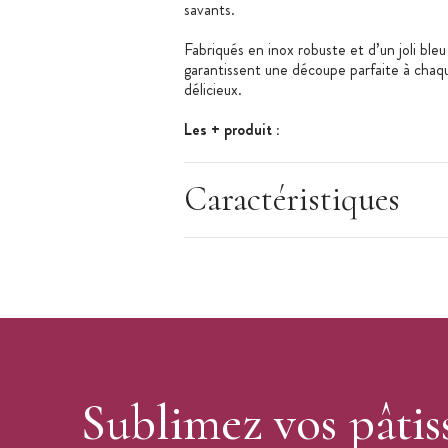
savants.
Fabriqués en inox robuste et d’un joli bleu 
garantissent une découpe parfaite à chaque
délicieux.
Les + produit :
3 modèles différents
Caractéristiques
Parfaits pour Halloween
Emporte-pièces robustes
Caractéristiques des emporte-pièces :
Emporte-pièce
Matière : inox
Quantité : 3
Forme : tombe, main de zombie, Fran
Couleur : bleu clair
Sublimez vos pâtis
Thème : Halloween, horreur