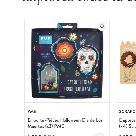
PME
SCRAPC
Emporte-Pièces Halloween Dia de Los
Emporte-
Muertos (x3) PME
(x4) Scr
Prix avant réduction :