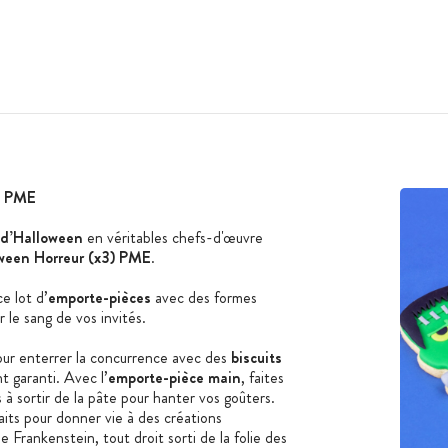
3) PME
s d’Halloween
en véritables chefs-d'œuvre
ween Horreur (x3) PME
.
e lot d’
emporte-pièces
avec des formes
 le sang de vos invités.
our enterrer la concurrence avec des
biscuits
t garanti. Avec l’
emporte-pièce main
, faites
 à sortir de la pâte pour hanter vos goûters.
aits pour donner vie à des créations
Frankenstein, tout droit sorti de la folie des