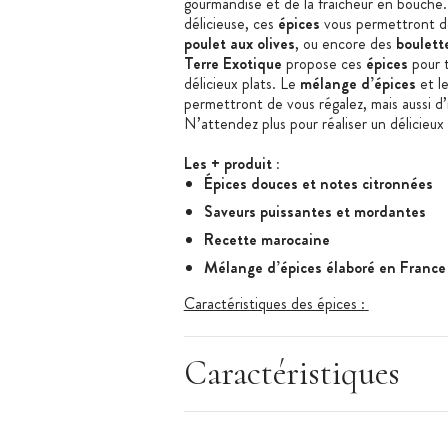
gourmandise et de la fraîcheur en bouche
délicieuse, ces
épices
vous permettront d
poulet aux olives
, ou encore
des
boulett
Terre Exotique
propose ces
épices
pour t
délicieux plats
. L
e
mélange d’
épices
et l
permettront de vous régalez, mais aussi d
N’attendez plus pour réaliser un délicieux
Les + produit :
Épices douces et notes citronnées
Saveurs puissantes et mordantes
Recette marocaine
Mélange d’épices élaboré en
France
Caractéristiques des épices :
Mélange d’épices
Épices pour
tajine
Mrouzia
Caractéristiques
Ingrédients :
curcuma (Inde), coriandre
combava, piment de Jamaïque, sucre rou
de girofle, noix de muscade, pétales d
Allergènes : peut contenir des traces d