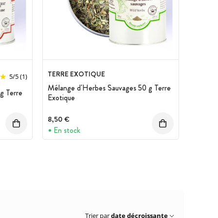
TERRE EXOTIQUE
5
/
5
(1)
Mélange d'Herbes Sauvages 50 g Terre
g Terre
Exotique
8,50 €
En stock
Trier par
date décroissante