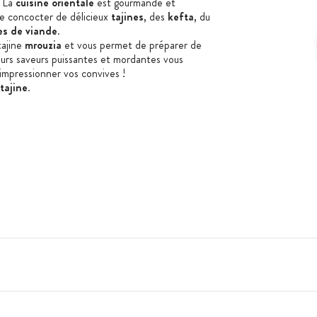
. La
cuisine orientale
est gourmande et
e concocter de délicieux
tajines
, des
kefta
, du
es de viande
.
ajine
mrouzia
et vous permet de préparer de
eurs saveurs puissantes et mordantes vous
’impressionner vos convives !
tajine
.
, gingembre, cumin, baie rose, cannelle,
x, paprika, poivre noir, cardamome verte, clou
e rose
e céleri, sésame, moutarde et fruits à coques.