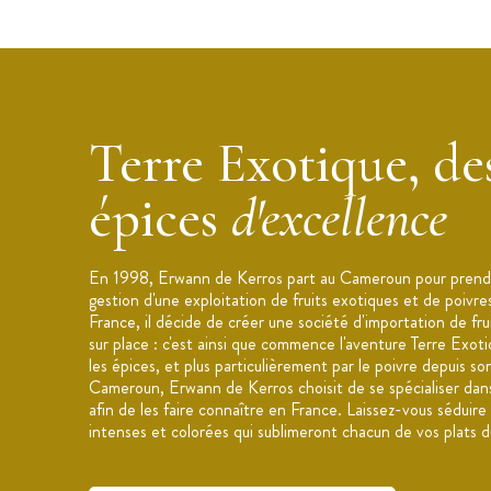
Poids :
60
g
Conditionnement : pot refermable
Épices douces et notes citronnées
Saveurs puissantes et mordantes
Terre Exotique, de
Utilisation :
tajines, vi
andes, volailles,
Recette
marocaine
épices
d'excellence
Origine : France
Marque : Terre Exotique
En 1998, Erwann de Kerros part au Cameroun pour prendr
gestion d'une exploitation de fruits exotiques et de poivre
France, il décide de créer une société d'importation de fru
sur place : c'est ainsi que commence l'aventure Terre Exot
les épices, et plus particulièrement par le poivre depuis so
Cameroun, Erwann de Kerros choisit de se spécialiser dans
afin de les faire connaître en France. Laissez-vous séduire
intenses et colorées qui sublimeront chacun de vos plats d