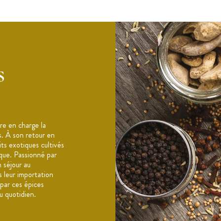
s
 légumes, soupes
e en charge la
s. À son retour en
its exotiques cultivés
ique. Passionné par
n séjour au
 leur importation
 par ces épices
u quotidien.