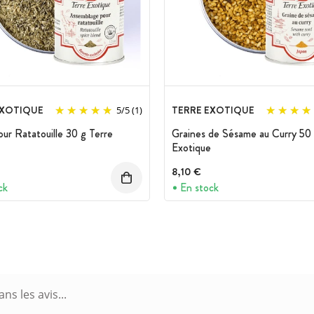
EXOTIQUE
TERRE EXOTIQUE
5
/
5
(1)
our Ratatouille 30 g Terre
Graines de Sésame au Curry 50 
Exotique
8,10 €
ck
En stock