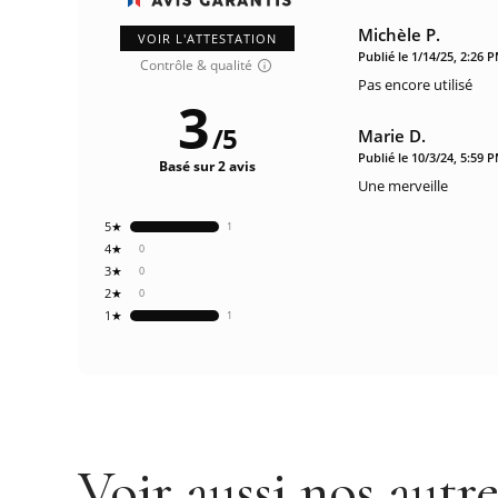
Michèle P.
VOIR L'ATTESTATION
Publié le 1/14/25, 2:26 
Contrôle & qualité
Pas encore utilisé
3
/
5
Marie D.
Publié le 10/3/24, 5:59 
Basé sur 2 avis
Une merveille
5★
1
4★
0
3★
0
2★
0
1★
1
Voir aussi nos autr