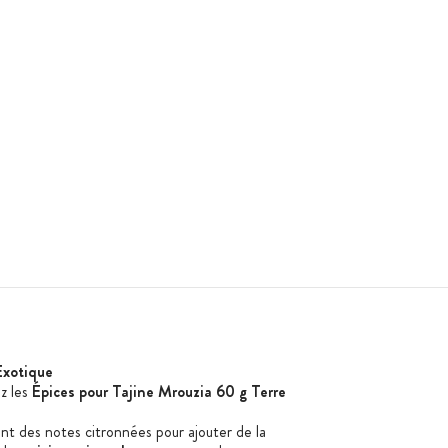
Exotique
z le
s
Épices pour Tajine
Mrouzia
60 g Terre
t des notes citronnées pour ajouter de la