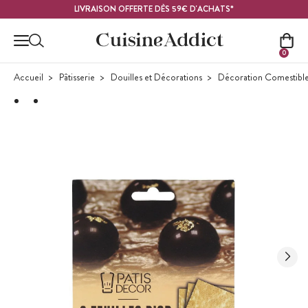
Contenu principal
LIVRAISON OFFERTE DÈS 59€ D'ACHATS*
0
Accueil
Pâtisserie
Douilles et Décorations
Décoration Comestibl