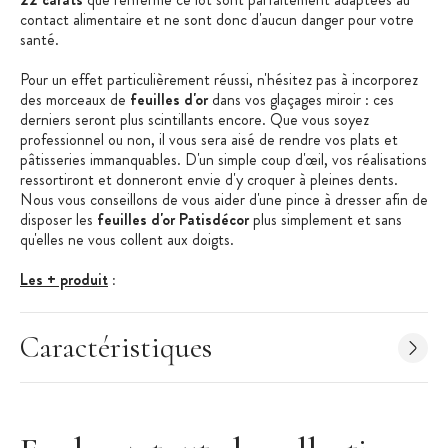
contact alimentaire et ne sont donc d'aucun danger pour votre
santé.
Pour un effet particulièrement réussi, n'hésitez pas à incorporez
des morceaux de
feuilles d'or
dans vos glaçages miroir : ces
derniers seront plus scintillants encore. Que vous soyez
professionnel ou non, il vous sera aisé de rendre vos plats et
pâtisseries immanquables. D'un simple coup d'œil, vos réalisations
ressortiront et donneront envie d'y croquer à pleines dents.
Nous vous conseillons de vous aider d'une pince à dresser afin de
disposer les
feuilles d'or Patisdécor
plus simplement et sans
qu'elles ne vous collent aux doigts.
Les + produit
:
Apte au contact alimentaire
Caractéristiques
Or 22 carats
Caractéristiques des Feuilles d'Or
:
Feuilles d'or
22 carats