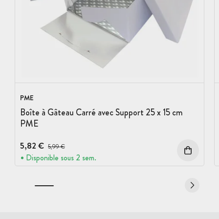
PME
Boîte à Gâteau Carré avec Support 25 x 15 cm
PME
5,82 €
Prix avant réduction :
5,99 €
Disponible sous 2 sem.