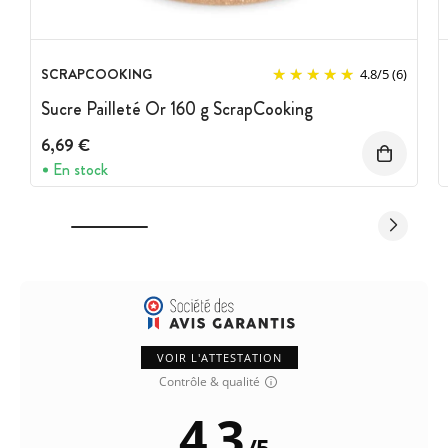
SCRAPCOOKING
4.8
/
5
(6)
Sucre Pailleté Or 160 g ScrapCooking
6,69 €
En stock
VOIR L'ATTESTATION
Contrôle & qualité
4.3
/
5