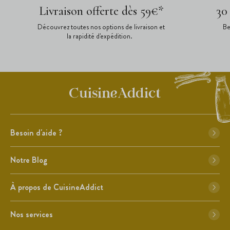
Livraison offerte dès 59€*
30
Découvrez toutes nos options de livraison et
Be
la rapidité d'expédition.
Besoin d'aide ?
Notre Blog
À propos de CuisineAddict
Nos services