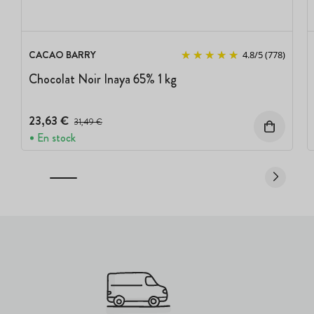
CACAO BARRY
4.8
/
5
(778)
Chocolat Noir Inaya 65% 1 kg
23,63 €
Prix avant réduction :
31,49 €
En stock