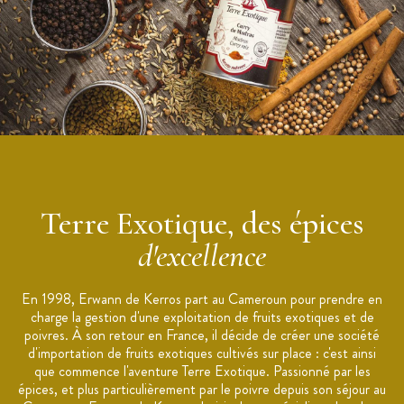
Arômes d’amande douce, de vanille et de caramel
Parfum chaud et gourmand
Utilisation : compotes, desserts crémeux, poissons, légumes,
potages, crustacés et viandes blanches
Origine : Brésil
Marque : Terre Exotique
Terre Exotique, des épices
d'excellence
En 1998, Erwann de Kerros part au Cameroun pour prendre en
charge la gestion d'une exploitation de fruits exotiques et de
poivres. À son retour en France, il décide de créer une société
d'importation de fruits exotiques cultivés sur place : c'est ainsi
que commence l'aventure Terre Exotique. Passionné par les
épices, et plus particulièrement par le poivre depuis son séjour au