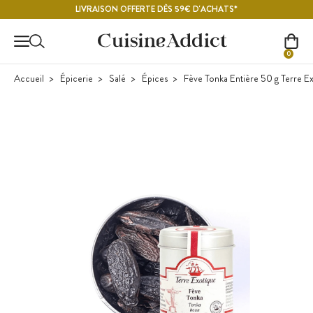
Contenu principal
LIVRAISON OFFERTE DÈS 59€ D'ACHATS*
0
Accueil
Épicerie
Salé
Épices
Fève Tonka Entière 50 g Terre E