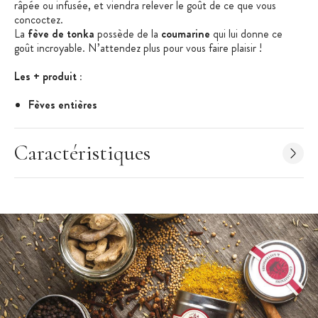
râpé
e
ou infusé
e
, et viendra relever le goût de ce que vous
concoctez.
La
fève de tonka
possède de la
coumarine
qui lui donne ce
goût incroyable.
N’attendez plus pour vous faire plaisir !
Les + produit :
Fèves entières
Parfum chaud et gourmand
À râper ou infuser
Caractéristiques
Caractéristiques des fèves :
Fève Tonka
Fèves entières
Espèce botanique : Dipteryx odorata
Ingrédients : fève tonka, taux de coumarine entre 1 et 4%.
Allergènes : Peut contenir des traces de céleri, sésame,
moutarde, fruits à coques.
Poids : 50 g
Conditionnement : pot refermable