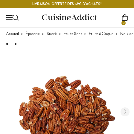
Contenu principal
LIVRAISON OFFERTE DÈS 59€ D'ACHATS*
0
Accueil
Épicerie
Sucré
Fruits Secs
Fruits à Coque
Noix de 