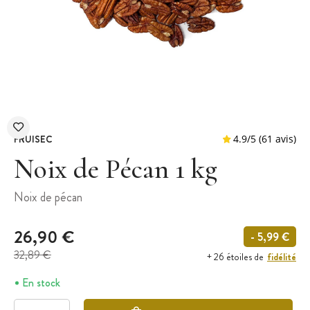
FRUISEC
Noix de Pécan 1 kg
Noix de pécan
4.9
/
5
(
26,90 €
- 5,99 €
32,89 €
fidélité
+ 26 étoiles de
En stock