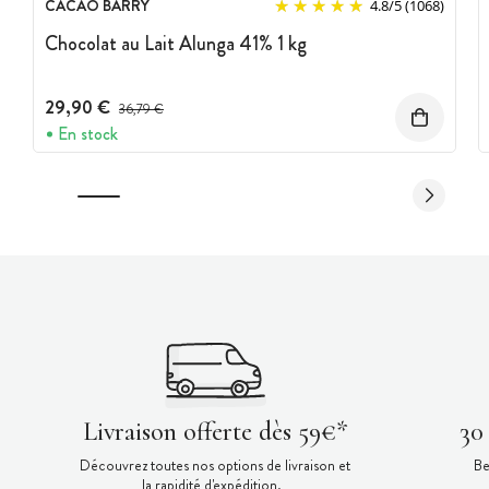
CACAO BARRY
4.8
/
5
(1068)
Chocolat au Lait Alunga 41% 1 kg
29,90 €
Prix avant réduction :
36,79 €
En stock
Livraison offerte dès 59€*
30
Découvrez toutes nos options de livraison et
Be
la rapidité d'expédition.