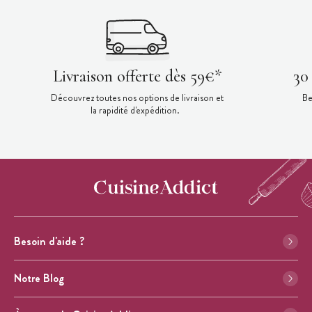
Livraison offerte dès 59€*
30
Découvrez toutes nos options de livraison et
Be
la rapidité d'expédition.
Besoin d'aide ?
Notre Blog