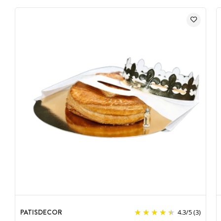
Thème : Pâtisseries
Types de pâtisseries : donuts, éclair, opéra, galette des rois,
robot pâtisserie, toque, croissant, gâteaux, religieuse et
rouleau pâtissier
Matière des fèves : porcelaine
Peinture à la main
Aptes au contact alimentaire
Marque : Théma
PATISDECOR
4.3
/
5
(3)