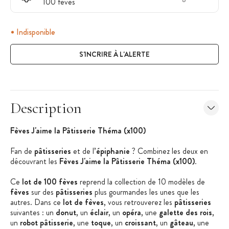
100 fèves
Indisponible
S'INCRIRE À L'ALERTE
Description
Fèves J'aime la Pâtisserie Théma (x100)
Fan de
pâtisseries
et de l’
épiphanie
? Combinez les deux en
découvrant les
Fèves J'aime la Pâtisserie Théma (x100)
.
Ce
lot de 100 fèves
reprend la collection de 10 modèles de
fèves
sur des
pâtisseries
plus gourmandes les unes que les
autres. Dans ce
lot de fèves
, vous retrouverez les
pâtisseries
suivantes : un
donut
, un
éclair
, un
opéra
, une
galette des rois
,
un
robot pâtisserie
, une
toque
, un
croissant
, un
gâteau
, une