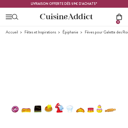
Contenu principal
LIVRAISON OFFERTE DÈS 59€ D'ACHATS*
0
Accueil
Fêtes et Inspirations
Épiphanie
Fèves pour Galette des Ro