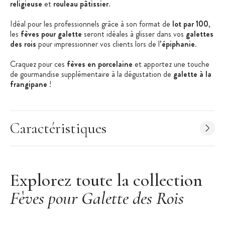
religieuse
et
rouleau pâtissier
.
Idéal pour les professionnels grâce à son format de
lot par 100
,
les
fèves pour galette
seront idéales à glisser dans vos
galettes
des rois
pour impressionner vos clients lors de l’
épiphanie
.
Craquez pour ces
fèves en porcelaine
et apportez une touche
de gourmandise supplémentaire à la dégustation de
galette à la
frangipane
!
Les + produits :
Lot de 100 fèves
Caractéristiques
Gourmandes et diversifiées
10 modèles à collectionner
Idéales pour l’épiphanie
Explorez toute la collection
Caractéristiques des fèves pâtisserie :
Fèves pour Galette des Rois
Fèves pour la galette des rois
10 Modèles différents
Vendues par 100