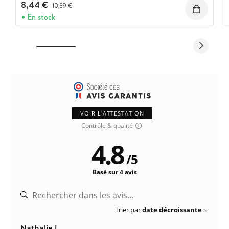
8,44 €
Prix avant réduction :
10,39 €
En stock
VOIR L'ATTESTATION
Contrôle & qualité
4.8
/
5
Basé sur 4 avis
Trier par
date décroissante
Nathalie J.