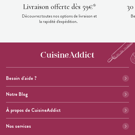
Livraison offerte dès 59€*
30
Découvrez toutes nos options de livraison et
Be
la rapidité d'expédition.
Besoin d'aide ?
Notre Blog
À propos de CuisineAddict
Nos services