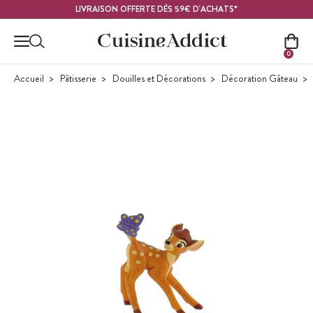
Contenu principal
LIVRAISON OFFERTE DÈS 59€ D'ACHATS*
0
Accueil
Pâtisserie
Douilles et Décorations
Décoration Gâteau