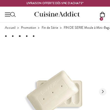
Contenu principal
LIVRAISON OFFERTE DÈS 59€ D'ACHATS*
0
Accueil
Promotion
Fin de Série
FIN DE SERIE Moule à Mini-Bagu