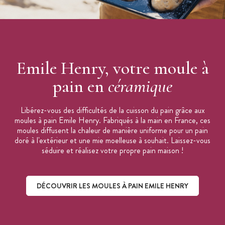
Longueur extérieure : 39 cm
Longueur intérieure : 36 cm
Largeur extérieure : 23 cm
Largeur intérieure : 21 cm
Emile Henry, votre moule à
Hauteur extérieure : 10,5 cm
Hauteur intérieure : 3,5 cm
pain en
céramique
Contenance : 0, 5 l
Nombre de baguettes : 5
Libérez-vous des difficultés de la cuisson du pain grâce aux
moules à pain Emile Henry. Fabriqués à la main en France, ces
Poids : 3,4 kg
moules diffusent la chaleur de manière uniforme pour un pain
Cuisson four et micro-ondes
doré à l'extérieur et une mie moelleuse à souhait. Laissez-vous
Passe au congélateur
séduire et réalisez votre propre pain maison !
Températures supportées : -20° à 270°C
Lavable au lave-vaisselle
DÉCOUVRIR LES MOULES À PAIN EMILE HENRY
Garanti 10 ans
Fabriqué en France (région Bourgogne)
Marque : Emile Henry