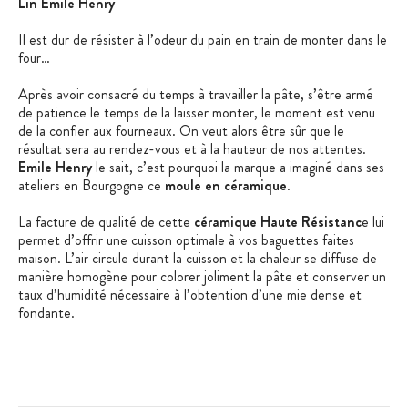
Lin Emile Henry
Il est dur de résister à l’odeur du pain en train de monter dans le
four…
Après avoir consacré du temps à travailler la pâte, s’être armé
de patience le temps de la laisser monter, le moment est venu
de la confier aux fourneaux. On veut alors être sûr que le
résultat sera au rendez-vous et à la hauteur de nos attentes.
Emile Henry
le sait, c’est pourquoi la marque a imaginé dans ses
ateliers en Bourgogne ce
moule en céramique
.
La facture de qualité de cette
céramique Haute Résistanc
e lui
permet d’offrir une cuisson optimale à vos baguettes faites
maison. L’air circule durant la cuisson et la chaleur se diffuse de
manière homogène pour colorer joliment la pâte et conserver un
taux d’humidité nécessaire à l’obtention d’une mie dense et
fondante.
Le format de ce
moule à baguette Emile Henry
est adapté à la
production de 5 mini-baguettes. Vous pouvez y réaliser des
petits pains aux céréales ou aux olives pour accompagner vos
repas ou des baguettes natures à tartiner pour le goûter, à