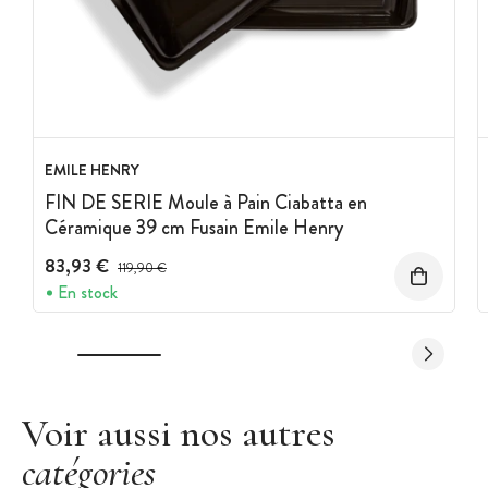
EMILE HENRY
FIN DE SERIE Moule à Pain Ciabatta en
Céramique 39 cm Fusain Emile Henry
83,93 €
Prix avant réduction :
119,90 €
En stock
Voir aussi nos autres
catégories