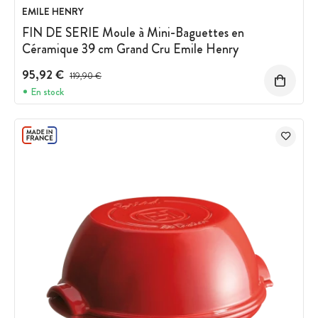
EMILE HENRY
FIN DE SERIE Moule à Mini-Baguettes en
Céramique 39 cm Grand Cru Emile Henry
95,92 €
Prix avant réduction :
119,90 €
En stock