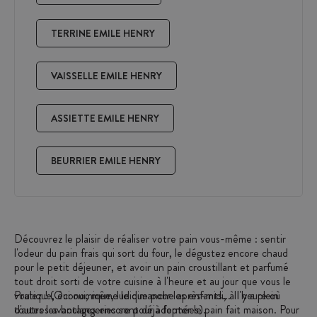
TERRINE EMILE HENRY
VAISSELLE EMILE HENRY
ASSIETTE EMILE HENRY
BEURRIER EMILE HENRY
Découvrez le plaisir de réaliser votre pain vous-même : sentir
l'odeur du pain frais qui sort du four, le dégustez encore chaud
pour le petit déjeuner, et avoir un pain croustillant et parfumé
tout droit sorti de votre cuisine à l'heure et au jour que vous le
voulez ! (Oui oui, même le dimanche après-midi, à l'heure où
Pratique, économique, ludique pour les enfants... Il y a plein
toutes les boulangeries sont déjà fermées).
d'autres avantages encore pour adopter le pain fait maison. Pour