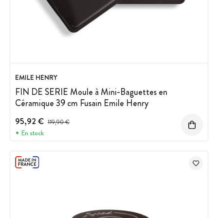
EMILE HENRY
FIN DE SERIE Moule à Mini-Baguettes en
Céramique 39 cm Fusain Emile Henry
95,92 €
Prix avant réduction :
119,90 €
En stock