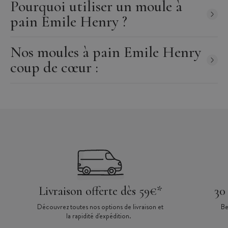
minutes à température ambiante. Pendant ce temps-là,
Pourquoi utiliser un moule à
préchauffez votre four à 250°C. Une fois le temps de repos
pain Emile Henry ?
écoulé, badigeonnez d'eau le dessus des baguettes, faites des
incisions sur le dessus pour faire sortir l'air, puis enfournez dans
votre four pendant 25 minutes. Et le tour est joué !
Nos moules à pain Emile Henry
coup de cœur :
Livraison offerte dès 59€*
30
Découvrez toutes nos options de livraison et
Be
la rapidité d'expédition.