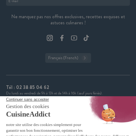
Format : adresse@email.com
Ne manquez pas nos offres exclusives, recettes exquises et
astuces culinaires !
Français (French)
Tél :
02 38 85 04 62
Du lundi au vendredi de 9h à 13h et de 14h à 16h (sauf jours fériés).
CuisineAddict affiche une note de 4,7 sur 5 grâce à plus
4.7
de 3 700 avis authentiques. Merci pour votre fidélité.
VOIR TOUS LES AVIS