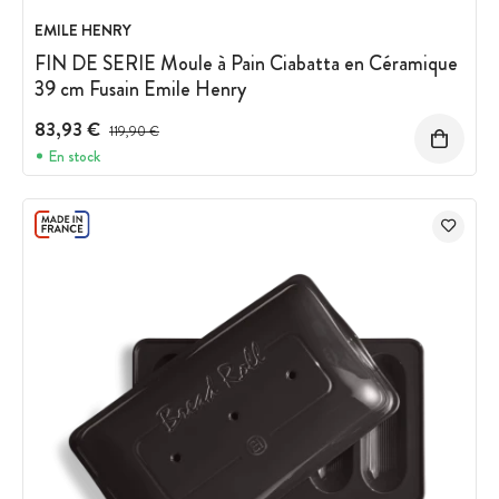
EMILE HENRY
FIN DE SERIE Moule à Pain Ciabatta en Céramique
39 cm Fusain Emile Henry
83,93 €
Prix avant réduction :
119,90 €
En stock