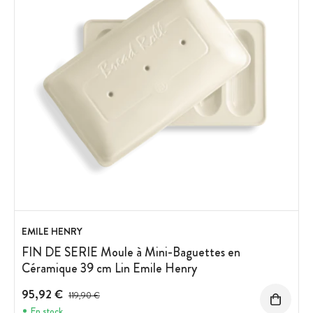
EMILE HENRY
FIN DE SERIE Moule à Mini-Baguettes en
Céramique 39 cm Lin Emile Henry
95,92 €
Prix avant réduction :
119,90 €
En stock