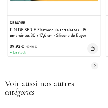
DE BUYER
FIN DE SERIE Elastomoule tartelettes - 15
empreintes 30 x 17,6 cm - Silicone de Buyer
39,92 €
Prix avant réduction :
49,90 €
En stock
Voir aussi nos autres
catégories