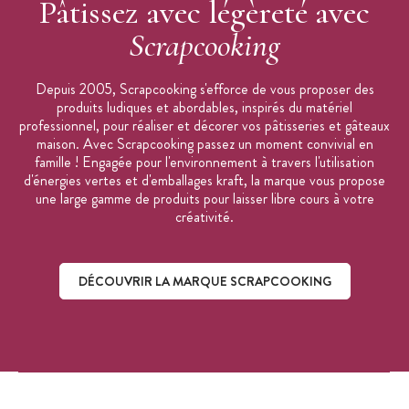
Pâtissez avec légèreté avec
Entretien : laver à l'eau et essuyer avant la
première utilisation et après chaque usage
Scrapcooking
Ne passe pas au lave-vaisselle
Marque : Scrapcooking
Depuis 2005, Scrapcooking s'efforce de vous proposer des
produits ludiques et abordables, inspirés du matériel
professionnel, pour réaliser et décorer vos pâtisseries et gâteaux
maison. Avec Scrapcooking passez un moment convivial en
famille ! Engagée pour l'environnement à travers l'utilisation
d'énergies vertes et d'emballages kraft, la marque vous propose
une large gamme de produits pour laisser libre cours à votre
créativité.
DÉCOUVRIR LA MARQUE SCRAPCOOKING
Découvrir la marque ScrapCooking