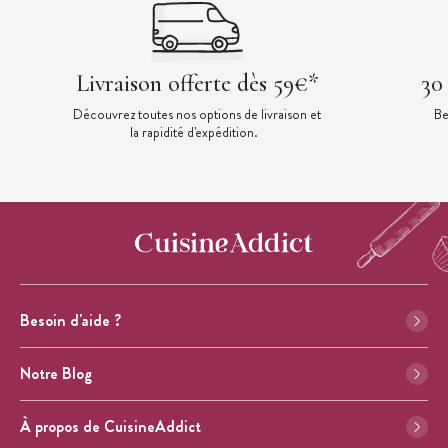
Livraison offerte dès 59€*
30
Découvrez toutes nos options de livraison et
Be
la rapidité d'expédition.
Besoin d'aide ?
Notre Blog
À propos de CuisineAddict