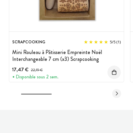
SCRAPCOOKING
5
/
5
(1)
Mini Rouleau à Pâtisserie Empreinte Noël
Interchangeable 7 cm (x3) Scrapcooking
17,47 €
Prix avant réduction :
22,19 €
Disponible sous 2 sem.