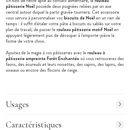
En bois de hêtre apte au contact alimentaire, le
rouleau
pâtisserie Noël
possède deux poignées reliées par un axe
central autour duquel la partir gravée tournera. Cet accessoire
vous servira à personnaliser vos
biscuits de Noël
en un rien de
temps : il suffit d'étaler votre pâte à biscuits ou sablés sur votre
plan de travail, de passer le
rouleau pâtisserie motif Noël
en
appuyant légèrement puis de découper à l'emporte-pièce la
forme de votre choix.
Ajoutez de la magie à vos pâtisseries avec le
rouleau à
pâtisserie empreinte Forêt Enchantée
où vous retrouverez des
faons, des écureuils et leurs noisettes, des sapins, des lapins, des
oiseaux ou encore des flocons de neige.
Réutilisable et facile d'utilisation, le
rouleau à pâtisserie
décoratif
est une méthode simple et rapide de
décoration
gâteau de Noël
que même les enfants pourront tester !
Usages
Astuce
: pour que le motif Noël soit bien visible après cuisson,
mettez vos biscuits au frais avant de les enfourner !
Les + produit :
Caractéristiques