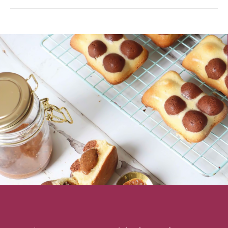
Rouleau en bois à motifs Noël
Simple d'utilisation
Motifs originaux et uniques : dessinés par Scrapcooking
Caractéristiques du rouleau à empreintes
:
Rouleau à pâtisserie à motifs, avec poignées
Matière : Bois de hêtre, apte au contact alimentaire
Thème : Forêt enchantée (Noël)
Motifs : faons, écureuils, noisettes, sapins, lapins,
oiseaux, flocons...
Dimensions (avec les poignées) : 39 x 4,5 x 4,5 cm
Conseils d'utilisation :
S'utilise comme un rouleau traditionnel
Étaler la pâte sur le plan de travail fariné
Passer le rouleau pour y imprimer les motifs
Découper les biscuits à l'emporte-pièce
Mettre au frais avant d'enfourner pour que le motif
ressorte bien après cuisson