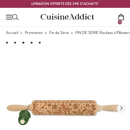
Contenu principal
LIVRAISON OFFERTE DÈS 59€ D'ACHATS*
0
Accueil
Promotion
Fin de Série
FIN DE SERIE Rouleau à Pâtisser