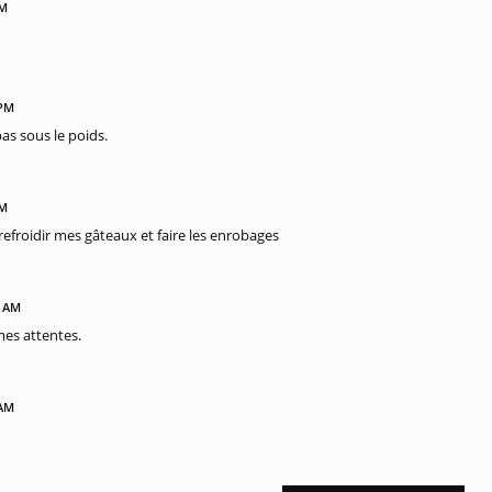
PM
 PM
pas sous le poids.
PM
efroidir mes gâteaux et faire les enrobages
2 AM
es attentes.
 AM