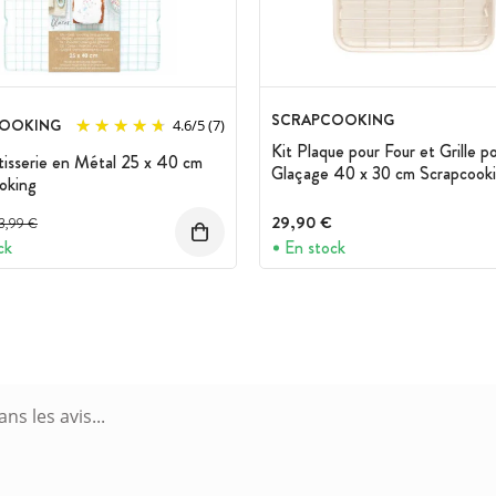
SCRAPCOOKING
OOKING
4.6
/
5
(7)
Kit Plaque pour Four et Grille p
âtisserie en Métal 25 x 40 cm
Glaçage 40 x 30 cm Scrapcook
oking
rix avant réduction :
29,90 €
13,99 €
ck
En stock