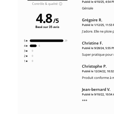
Publié le 4/10/25, 4:54 
Contrôle & qualité
Géniale
4.8
/
5
Grégoire R.
Publié le 1/12/25, 11:53
Basé sur 35 avis
J'adore. Elle ne ploie 
5★
29
Christine F.
4★
6
Publié le 9/28/24, 5:55 
3★
0
Super pratique pour r
2★
0
1★
0
Christophe P.
Publié le 12/24/22, 10:3
Produit conforme à m
Jean-bernard V.
Publié le 9/10/22, 10:54
***