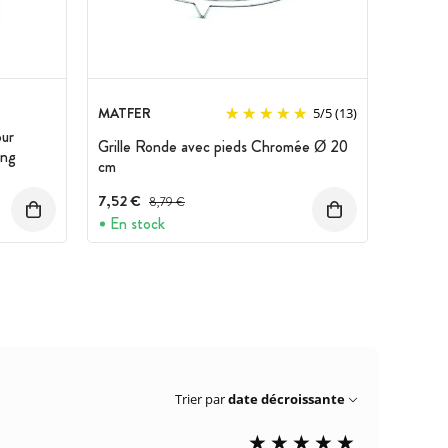
MATFER
5
/
5
(13)
our
Grille Ronde avec pieds Chromée Ø 20
ing
cm
7,52 €
Prix avant réduction :
8,79 €
En stock
Trier par
date décroissante