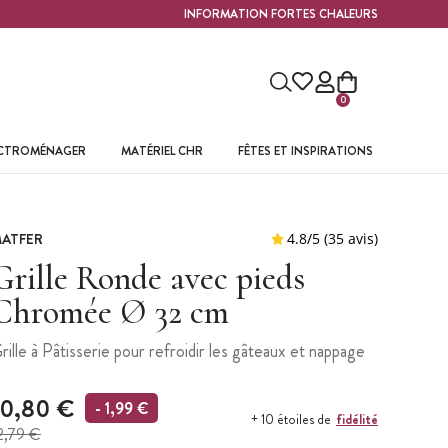
INFORMATION FORTES CHALEURS
0
ECTROMÉNAGER
MATÉRIEL CHR
FÊTES ET INSPIRATIONS
ATFER
Grille Ronde avec pieds
Chromée Ø 32 cm
rille à Pâtisserie pour refroidir les gâteaux et nappage
10,80 €
- 1,99 €
fidélité
+ 10 étoiles de
2,79 €