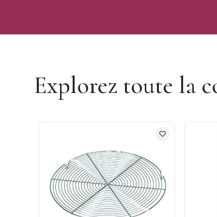
Découvrir la marque Matfer
Explorez toute la c