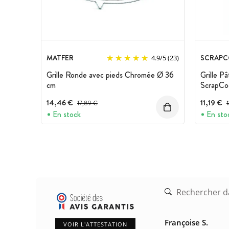
MATFER
SCRAPC
4.9
/
5
(23)
Grille Ronde avec pieds Chromée Ø 36
Grille P
cm
ScrapCo
14,46 €
Prix avant réduction :
11,19 €
P
17,89 €
En stock
En sto
Françoise S.
VOIR L'ATTESTATION