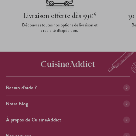
Livraison offerte dès 59€*
30
Découvrez toutes nos options de livraison et
Be
la rapidité d'expédition.
Besoin d'aide ?
Notre Blog
À propos de CuisineAddict
Nos services