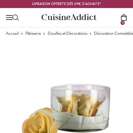
Contenu principal
LIVRAISON OFFERTE DÈS 59€ D'ACHATS*
0
Accueil
Pâtisserie
Douilles et Décorations
Décoration Comestibl