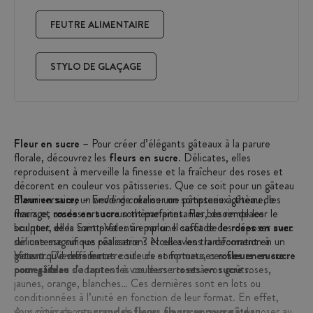
FEUTRE ALIMENTAIRE
STYLO DE GLAÇAGE
Fleur en sucre
– Pour créer d’élégants gâteaux à la parure
florale, découvrez les
fleurs en sucre
. Délicates, elles
reproduisent à merveille la finesse et la fraîcheur des roses et
décorent en couleur vos pâtisseries. Que ce soit pour un gâteau
d’anniversaire, un
Fleur en sucre
– Envie de réaliser un somptueux gâteau de
wedding cake
ou une pâtisserie à thème, les
fleurs et
mariage, un dessert sur un thème printanier, de remplacer le
roses en sucre
sont parfaites. Pas besoin de les
sculpter, elles sont prêtes à emploi. Il suffit de les déposer avec
bouquet de la Saint-Valentin par une cascade de
roses en sucre
délicatesse sur vos réalisations et elles les transforment en un
sur une magnifique pâtisserie ? Nous avons la décoration à
instant. De différentes couleurs et formats, ces
gâteau qu’il vous faut.
Vous trouverez sur notre site de somptueuses
roses en sucre
fleurs en sucre
comestibles
pour gâteau
s’adaptent à vos desserts et à vos goûts.
de toutes les couleurs :
roses en sucre
roses,
jaunes, orange, blanches… Ces dernières sont en lots ou
conditionnées à l’unité en fonction de leur format. En effet,
vous pourrez opter pour de larges
Aux côtés de ces
grandes fleurs en sucre
fleurs en sucre
pour gâteau
à disposer au