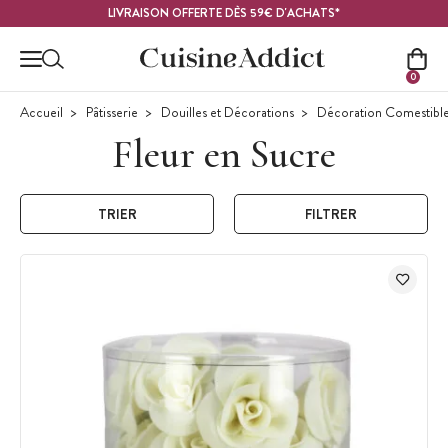
Contenu principal
LIVRAISON OFFERTE DÈS 59€ D'ACHATS*
0
Accueil
Pâtisserie
Douilles et Décorations
Décoration Comestibl
Fleur en Sucre
TRIER
FILTRER