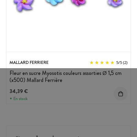
MALLARD FERRIERE
5
/
5
(2)
Fleur en sucre Myosotis couleurs assorties Ø 1,5 cm
(x500) Mallard Ferrière
34,39 €
En stock