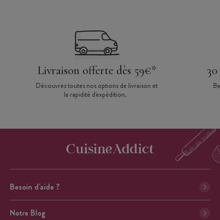
Livraison offerte dès 59€*
30
Découvrez toutes nos options de livraison et
Be
la rapidité d'expédition.
Besoin d'aide ?
Notre Blog