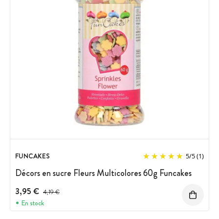
FUNCAKES
5
/
5
(1)
Décors en sucre Fleurs Multicolores 60g Funcakes
3,95 €
Prix avant réduction :
4,19 €
En stock