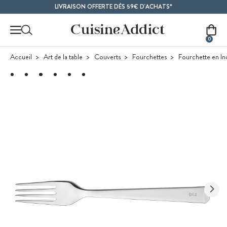
Contenu principal
LIVRAISON OFFERTE DÈS 59€ D'ACHATS*
0
Accueil
Art de la table
Couverts
Fourchettes
Fourchette en In