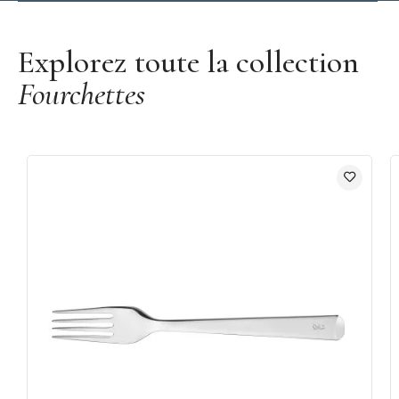
Découvrir la marque Opinel
Explorez toute la collection
Fourchettes