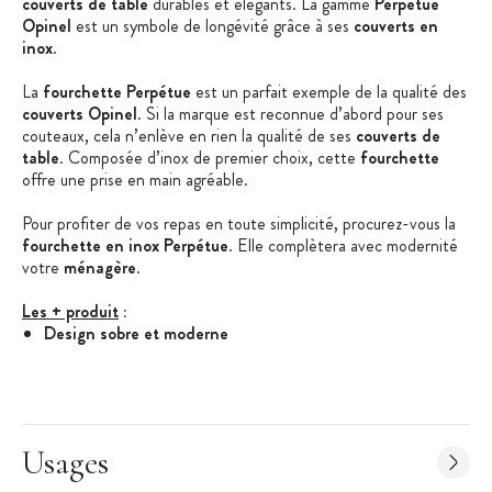
couverts de table
durables et élégants. La gamme
Perpétue
Opinel
est un symbole de longévité grâce à ses
couverts en
inox
.
La
fourchette Perpétue
est un parfait exemple de la qualité des
couverts Opinel
. Si la marque est reconnue d’abord pour ses
couteaux, cela n’enlève en rien la qualité de ses
couverts de
table
. Composée d’inox de premier choix, cette
fourchette
offre une prise en main agréable.
Pour profiter de vos repas en toute simplicité, procurez-vous la
fourchette en inox Perpétue
. Elle complètera avec modernité
votre
ménagère
.
Les + produit
:
Design sobre et moderne
Acier inoxydable monobloc
Résiste à la corrosion
Caractéristiques de la Fourchette de Table
:
Usages
Fourchette de table
Couleur : argent