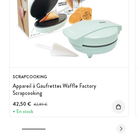
SCRAPCOOKING
Appareil à Gaufrettes Waffle Factory
Scrapcooking
42,50 €
Prix avant réduction :
42,89 €
En stock