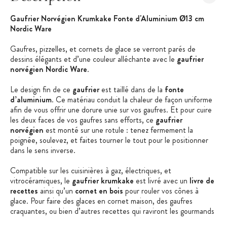
Gaufrier Norvégien Krumkake Fonte d'Aluminium Ø13 cm
Nordic Ware
Gaufres, pizzelles, et cornets de glace se verront parés de
dessins élégants et d’une couleur alléchante avec le
gaufrier
norvégien Nordic Ware
.
Le design fin de ce
gaufrier
est taillé dans de la
fonte
d’aluminium
. Ce matériau conduit la chaleur de façon uniforme
afin de vous offrir une dorure unie sur vos gaufres. Et pour cuire
les deux faces de vos gaufres sans efforts, ce
gaufrier
norvégien
est monté sur une rotule : tenez fermement la
poignée, soulevez, et faites tourner le tout pour le positionner
dans le sens inverse.
Compatible sur les cuisinières à gaz, électriques, et
vitrocéramiques, le
gaufrier krumkake
est livré avec un
livre de
recettes
ainsi qu’un
cornet en bois
pour rouler vos cônes à
glace. Pour faire des glaces en cornet maison, des gaufres
craquantes, ou bien d’autres recettes qui raviront les gourmands
petits et grands, choisissez le
gaufrier Nordic Ware
et sa qualité