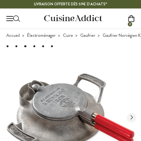
Contenu principal
LIVRAISON OFFERTE DÈS 59€ D'ACHATS*
0
Accueil
Électroménager
Cuire
Gaufrier
Gaufrier Norvégien 