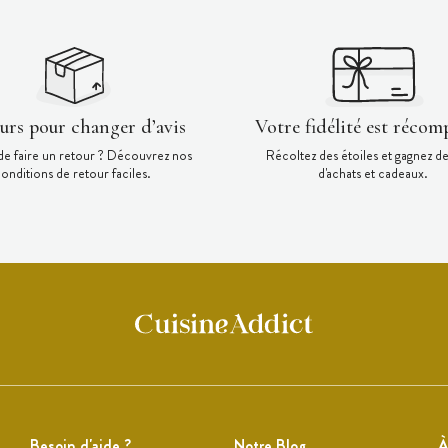
ours pour changer d’avis
Votre fidélité est récom
de faire un retour ? Découvrez nos
Récoltez des étoiles et gagnez d
onditions de retour faciles.
d'achats et cadeaux.
Besoin d'aide ?
Notre Blog
À