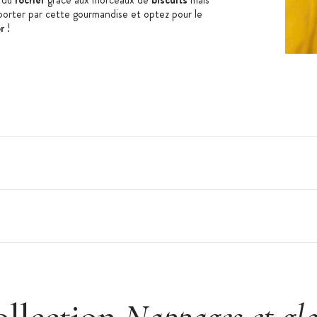
porter par cette gourmandise et optez pour le
r
!
os glaces
 h4,5 ou 6 entremets individuels