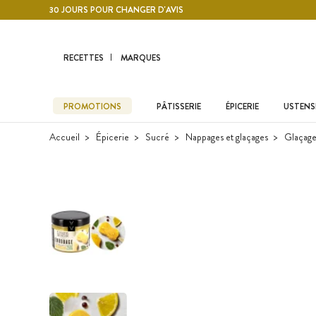
Contenu principal
30 JOURS POUR CHANGER D'AVIS
RECETTES
MARQUES
PROMOTIONS
PÂTISSERIE
ÉPICERIE
USTENSI
Accueil
Épicerie
Sucré
Nappages et glaçages
Glaçage