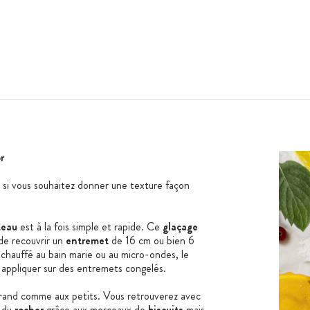
r
t si vous souhaitez donner une texture façon
teau
est à la fois simple et rapide. Ce
glaçage
de recouvrir un
entremet
de 16 cm ou bien 6
échauffé au bain marie ou au micro-ondes, le
 appliquer sur des entremets congelés.
grand comme aux petits. Vous retrouverez avec
du
rocher
grâce aux morceaux de
biscuits
mais