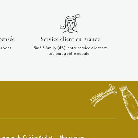
pensée
Service client en France
es bons
Basé à Amilly (45), notre service client est
toujours à votre écoute.
 propos de CuisineAddict
Nos services