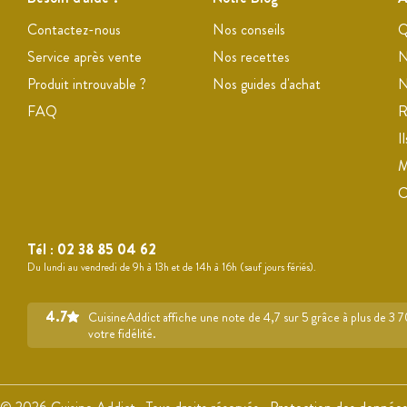
Contactez-nous
Nos conseils
Q
Service après vente
Nos recettes
N
Produit introuvable ?
Nos guides d'achat
N
FAQ
R
I
M
Tél :
02 38 85 04 62
Du lundi au vendredi de 9h à 13h et de 14h à 16h (sauf jours fériés).
4.7
CuisineAddict affiche une note de 4,7 sur 5 grâce à plus de 3 
votre fidélité.