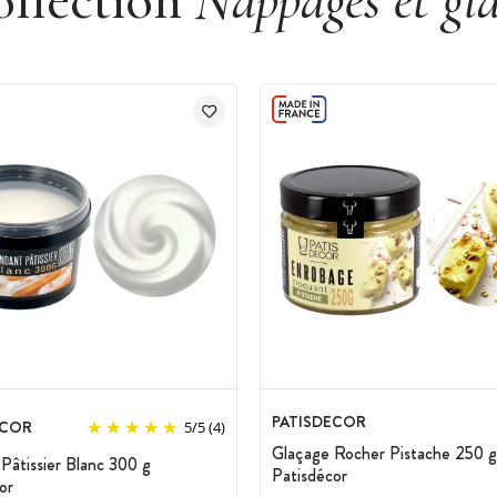
ollection
Nappages et gl
l, riz, palme, carthame, coco, babassu), biscuits
(palme), sucre, sirop de glucose, œufs, poudres
ucre, poudre de lait écrémé, maltodextrine,
ant E322 (tournesol), extraits végétaux,
t lait, peut contenir des traces de soja,
es ou au bain marie. A utiliser sur un entremet
nt après ouverture
 l’humidité et de la lumière
PATISDECOR
ECOR
5
/
5
(4)
Glaçage Rocher Pistache 250 g
Pâtissier Blanc 300 g
Patisdécor
or