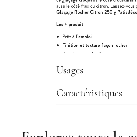
aussi le côté frais du
citron
. Laissez-vous 
Glaçage Rocher Citron 250 g Patisdéco
Les + produit :
Prêt à l’emploi
Finition et texture façon rocher
Simple et rapide d’utilisation
Enrobage croquant
Usages
Fabriqué en France
Caractéristiques du glaçage :
Enrobage Rocher au Citron
Caractéristiques
Conditionnement : en pot
Goût : citronné/acidulé
Poids : 250 g
Idéal pour enrober vos entremets et v
Peut recouvrir un entremet de 16 cm x