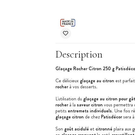
Description
Glaçage Rocher Citron 250 g Patisdéco
Ce délicieux
glaçage au citron
est parfai
rocher
à vos desserts.
L'utilisation du
glaçage au citron pour gâ
rocher
à la
saveur citron
vous permettra 
petits
entremets
individuels
. Une fois r
glaçage citron
de chez
Patisdécor
sera à
Son
goût acidulé
et
citronné
plaira aux 
ce
glaçage croquant
le coté
croustillant