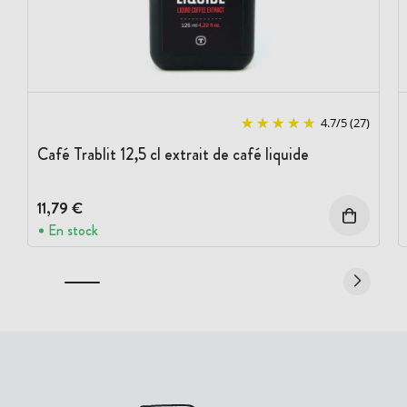
4.7
/
5
(27)
Café Trablit 12,5 cl extrait de café liquide
11,79 €
En stock