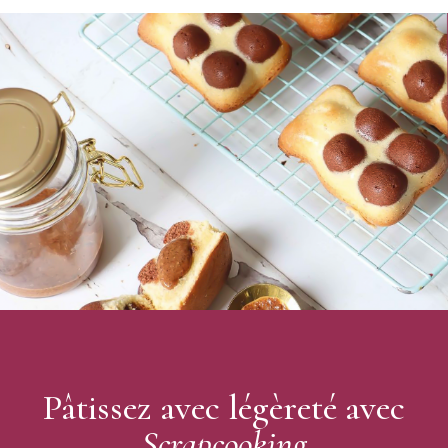
Caractéristiques des grains en chocolat :
Grain de café en chocolat
Contenance : 80 g
Forme : Grain de café
Type de chocolat : Chocolat Noir
Ingrédient : Sucre, masse de cacao 43%, beurre de cacao
5,9%, pâte de moka 2%, émulsifiant : E322, agents
d'enrobage : E904, E414, arôme naturel de vanille
Utilisation : pâtisseries, gâteaux, cupcake, layer cake ...
Peut contenir des traces de gluten,
œufs
, arachides, soja,
fruits à coque.
A conserver à l’abri de la lumière, de la chaleur et de
l’humidité
Ne pas laisser à la portée des enfants
Marque : Scrapcooking
Pâtissez avec légèreté avec
Scrapcooking