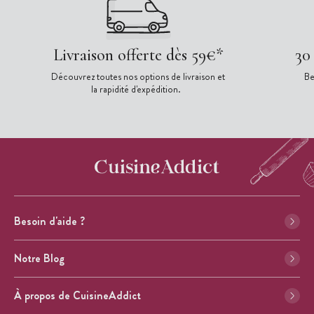
Livraison offerte dès 59€*
30
Découvrez toutes nos options de livraison et
Be
la rapidité d'expédition.
Besoin d'aide ?
Notre Blog
À propos de CuisineAddict