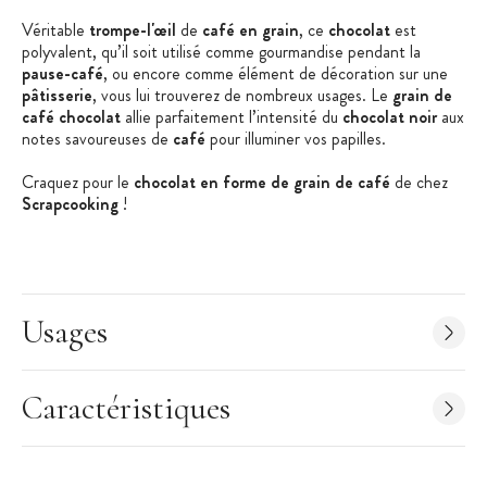
Véritable
trompe-l'œil
de
café en grain
, ce
chocolat
est
polyvalent, qu’il soit utilisé comme gourmandise pendant la
pause-café
, ou encore comme élément de décoration sur une
pâtisserie
, vous lui trouverez de nombreux usages. Le
grain de
café chocolat
allie parfaitement l’intensité du
chocolat
noir
aux
notes savoureuses de
café
pour illuminer vos papilles.
Craquez pour le
chocolat en forme de grain de café
de chez
Scrapcooking
!
A noter : En cas de forte chaleur il est possible que le chocolat
fonde pendant le transport. Cela n’impacte pas la qualité
gustative du chocolat mais cela peut modifier sa forme (bloc de
chocolat).
Usages
Les + produit :
Chocolat noir au goût du café
Caractéristiques
En forme de grain de café
Décoration idéale