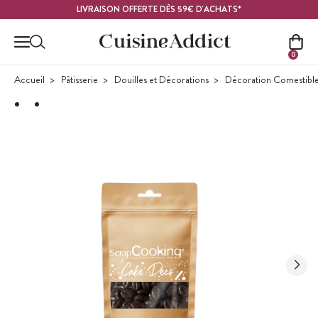
Contenu principal
LIVRAISON OFFERTE DÈS 59€ D'ACHATS*
0
Accueil
Pâtisserie
Douilles et Décorations
Décoration Comestibl