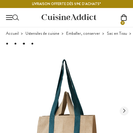
Contenu principal
LIVRAISON OFFERTE DÈS 59€ D'ACHATS*
0
Accueil
Ustensiles de cuisine
Emballer, conserver
Sac en Tissu