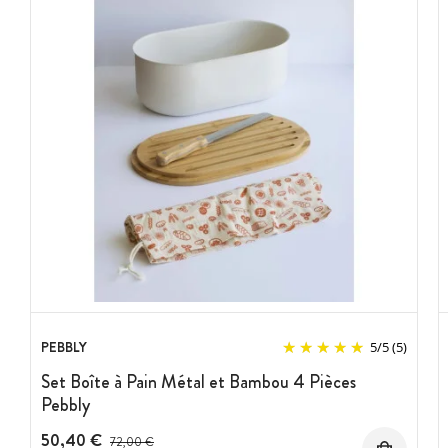
PEBBLY
5
/
5
(5)
Set Boîte à Pain Métal et Bambou 4 Pièces
Pebbly
50,40 €
Prix avant réduction :
72,00 €