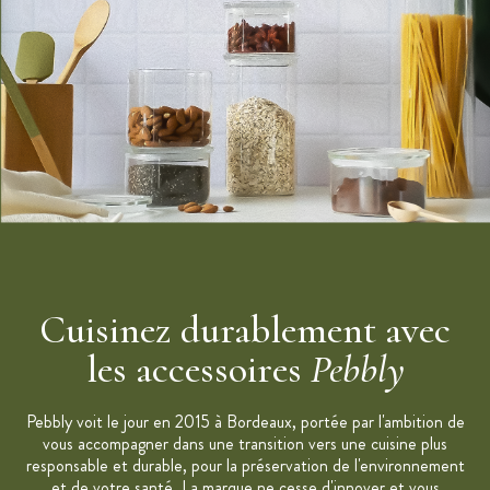
Dimensions : 41 x 20 cm
Hauteur : 35 cm
Couleur : naturel et bleu marine
Double anses :
Petites pour porter à la main
Grandes pour porter sur l’épaule
Poche en filet de coton
Fond rigide amovible
Gamme : Nomade
Marque : Pebbly
Cuisinez durablement avec
les accessoires
Pebbly
Pebbly voit le jour en 2015 à Bordeaux, portée par l'ambition de
vous accompagner dans une transition vers une cuisine plus
responsable et durable, pour la préservation de l'environnement
et de votre santé. La marque ne cesse d'innover et vous