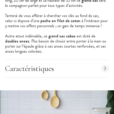
long, 20 cm de large et sa hauteur de 35 cm ce
grand sac
sera
le compagnon parfait pour tous types d’activités.
Terminé de vous afférer à chercher vos clés au fond du sac,
celui-ci dispose d’une
poche en filet de coton
à l’intérieur pour
y mettre vos effets personnels ; un gain de temps immense !
Autre atout indéniable, ce
grand sac cabas
est doté de
doubles anses
. Plus besoin de choisir entre porter à la main ou
porter sur l’épaule grâce à ces anses courtes renforcées, et ses
anses longues colorées.
Les + produit :
Caractéristiques
Doubles anses
Grand format
Fond rigide amovible
Caractéristiques du sac cabas :
Grand sac cabas
Matières : Coton bio et fibre de jute