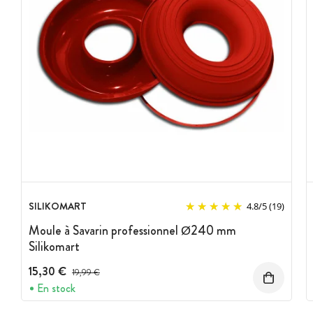
SILIKOMART
4.8
/
5
(19)
Moule à Savarin professionnel Ø240 mm
Silikomart
15,30 €
Prix avant réduction :
19,99 €
En stock