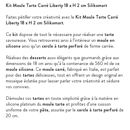
Kit
Moule Tarte C
arré Liberty
18 x
H 2
cm
Silikomart
Faites pétiller votre créativité avec le
Kit Moule Tarte Carré
Liberty 18 x H 2 cm Silikomart
.
Ce
kit
dispose de tout le nécessaire pour réaliser une
tarte
savoureuse. Vous retrouverez ainsi à l’intérieur un
moule en
silicone
ainsi qu’un
cercle à tarte perforé
de forme carrée.
Réalisez des
desserts
aussi élégants que gourmands grâce aux
dimensions de 18 cm ainsi qu’à la contenance de 560 ml de ce
moule silicone
. Ce
moule carré
, fabriqué en Italie, est parfait
pour des
tartes
délicieuses, tout en offrant un design original en
mosaïque éclatée pour laisser parler votre créativité et séduire
vos convives.
Démoulez vos
tartes
en toute simplicité grâce à la matière en
silicone platinum du
moule tarte
et profitez d’une cuisson
uniforme de votre
pâte
, assurée par le
cercle à tarte perforé
de
20 cm.
Donnez vie à vos recettes et partagez des moments gourmands