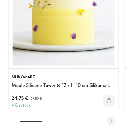
SILIKOMART
Moule Silicone Tower Ø 12 x H 10 cm Silikomart
24,75 €
Prix avant réduction :
27,59 €
En stock