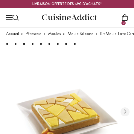
Contenu principal
LIVRAISON OFFERTE DÈS 59€ D'ACHATS*
0
Accueil
Pâtisserie
Moules
Moule Silicone
Kit Moule Tarte Carr