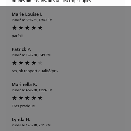
Bonnes dimensions, bols un peu trop souples
Marie Louise L.
Publié le 5/30/21, 12:40 PM
parfait
Patrick P.
Publié le 12/6/20, 6:49 PM
ras, ok rapport qualité/prix
Marinella K.
Publié le 4/28/20, 12:24 PM
Très pratique
Lynda H.
Publié le 12/5/18, 7:11 PM