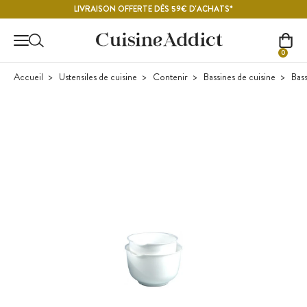
Contenu principal
LIVRAISON OFFERTE DÈS 59€ D'ACHATS*
0
Accueil
Ustensiles de cuisine
Contenir
Bassines de cuisine
Bass