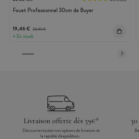
Fouet Professionnel 30cm de Buyer
19,46 €
Prix avant réduction :
26,45 €
En stock
Livraison offerte dès 59€*
30
Découvrez toutes nos options de livraison et
Be
la rapidité d'expédition.