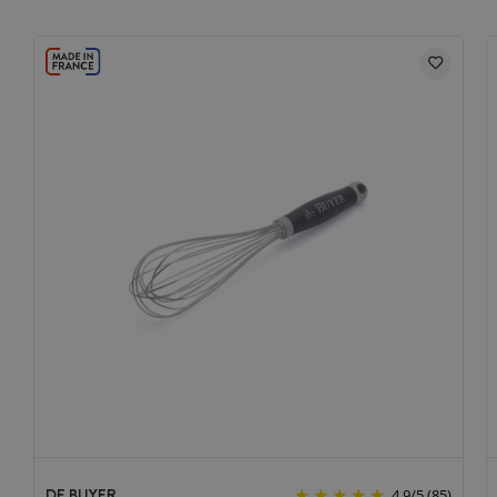
DE BUYER
4.9
/
5
(85)