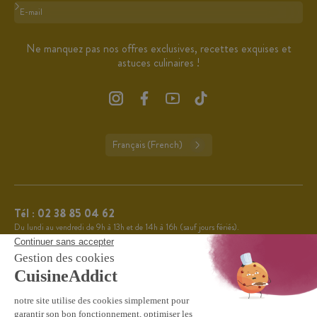
Format : adresse@email.com
Ne manquez pas nos offres exclusives, recettes exquises et
astuces culinaires !
Français (French)
Tél :
02 38 85 04 62
Du lundi au vendredi de 9h à 13h et de 14h à 16h (sauf jours fériés).
CuisineAddict affiche une note de 4,7 sur 5 grâce à plus
4.7
de 3 700 avis authentiques. Merci pour votre fidélité.
VOIR TOUS LES AVIS