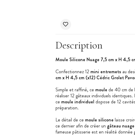
Description
Moule Silicone Nuage 7,5 cm x H 4,5 cm
Confectionnez 12
mini entremets
au desi
cm x H 4,5 cm (x12) Cédric Grolet Pavo
Simple et raffiné, ce
moule
de 40 cm de l
réaliser 12 gâteaux individuels identiques. 
ce
moule
individuel
dispose de 12 cavité
préparation.
Le détail de ce
moule silicone
laisse croi
ce dernier afin de créer un
gâteau nuage
fameuse pâtisserie est en réalité donnée 