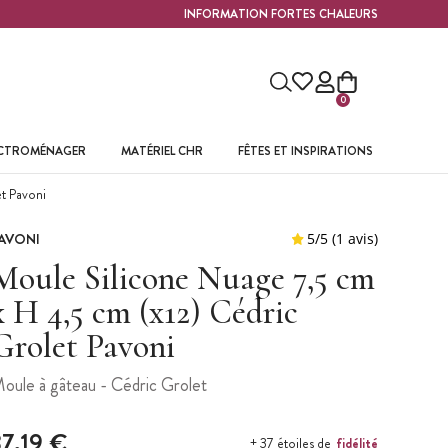
INFORMATION FORTES CHALEURS
0
ECTROMÉNAGER
MATÉRIEL CHR
FÊTES ET INSPIRATIONS
t Pavoni
AVONI
Moule Silicone Nuage 7,5 cm
x H 4,5 cm (x12) Cédric
Grolet Pavoni
oule à gâteau - Cédric Grolet
37,19 €
fidélité
+ 37 étoiles de