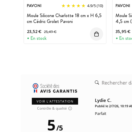
PAVONI
PAVONI
4.9
/
5
(10)
Moule Silicone Charlotte 18 cm x H 6,5
Moule Si
cm Cédric Grolet Pavoni
4,5 cm (
23,52 €
Prix avant réduction :
35,95 €
25,49 €
En stock
En sto
Lydie C.
VOIR L'ATTESTATION
Publié le 2/7/26, 10:19 
Contrôle & qualité
Parfait
5
/
5