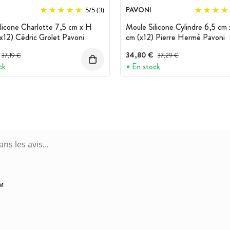
PAVONI
5
/
5
(3)
licone Charlotte 7,5 cm x H
Moule Silicone Cylindre 6,5 cm
x12) Cédric Grolet Pavoni
cm (x12) Pierre Hermé Pavoni
Prix avant réduction :
34,80 €
Prix avant réduction :
37,19 €
37,29 €
ck
En stock
AM