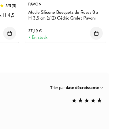
PAVONI
5
/
5
(5)
Moule Silicone Bouquets de Roses 8 x
 x H 4,5
H 3,5 cm (x12) Cédric Grolet Pavoni
37,19 €
En stock
Trier par
date décroissante