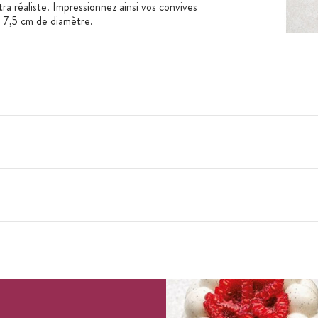
tra réaliste. Impressionnez ainsi vos convives
e 7,5 cm de diamètre.
ochage 3D nuage
m x H 4,5 cm
 mm
50°C