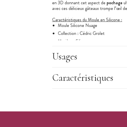
en 3D donnant cet aspect de
pochage
ul
avec ces délicieux gâteaux trompe l’œil d
Caractéristiques du Moule en Silicone :
Moule Silicone Nuage
Collection : Cédric Grolet
Matière : Silicone
Modèle : Nuage
Usages
Forme du moule : rond avec détails p
Nombre d'empreintes : 12
Contenance empreinte : 140 ml
Caractéristiques
Contenance totale : 1680 ml
Dimensions d'une empreinte : Ø 7,5 c
Dimensions de la plaque :
400 x 300
Résiste aux températures de -40 à 2
Peut aller au lave-vaisselle
Marque : Pavoflex (Pavoni)