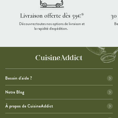
Livraison offerte dès 59€*
30
Découvrez toutes nos options de livraison et
Be
la rapidité d'expédition.
Besoin d'aide ?
Notre Blog
À propos de CuisineAddict