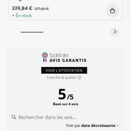
339,84 €
Prix avant réduction :
377,60 €
En stock
VOIR L'ATTESTATION
Contrôle & qualité
5
/
5
Basé sur 4 avis
Trier par
date décroissante