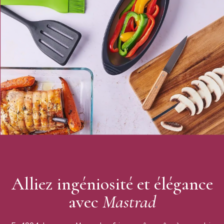
Couleur : Gris
Dimensions : 18 x 18 x 0,5 cm
Forme : carrée
Rainures antidérapantes et isolantes
Peut être utilisée comme dessous de plat
Peut être suspendue
Entretien facile : compatible lave-vaisselle
Conforme normes CE
Marque : Mastrad
Alliez ingéniosité et élégance
avec
Mastrad