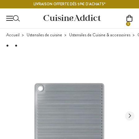
Contenu principal
LIVRAISON OFFERTE DÈS 59€ D'ACHATS*
0
Accueil
Ustensiles de cuisine
Ustensiles de Cuisine & accessoires