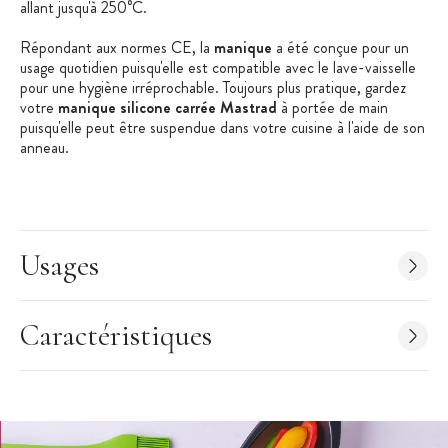
allant jusqu'à 250°C.
Répondant aux normes CE, la
manique
a été conçue pour un
usage quotidien puisqu'elle est compatible avec le lave-vaisselle
pour une hygiène irréprochable. Toujours plus pratique, gardez
votre
manique silicone carrée Mastrad
à portée de main
puisqu'elle peut être suspendue dans votre cuisine à l'aide de son
anneau.
Astucieux : vous pouvez également vous servir de la
manique
silicone
comme dessous de plat !
Les + produit :
Usages
Rainures antidérapantes et isolantes
Entretien facile
Caractéristiques
Résiste aux hautes températures (+250°C)
Caractéristique de la manique :
Manique de cuisine
Matière : Silicone