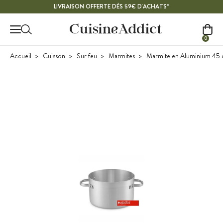
Contenu principal
LIVRAISON OFFERTE DÈS 59€ D'ACHATS*
0
Accueil
Cuisson
Sur feu
Marmites
Marmite en Aluminium 45 c