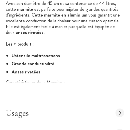
Avec son diamètre de 45 cm et sa contenance de 44 litres,
cette
marmite
est parfaite pour mijoter de grandes quantités
d'ingrédients. Cette
marmite en aluminium
vous garantit une
excellente conduction de la chaleur pour une cuisson optimale.
Elle est également facile à manier puisqu'elle est équipée de
deux
anses rivetées
.
Les + produit
:
Ustensile multifonctions
Grande conductibilité
Anses rivetées
Caractéristiques de la Marmite
:
Marmite
Matière : Aluminium poli et satiné
Diamètre : 45 cm
Usages
Hauteur : 28 cm
Contenance : 44 L
Anses ergonomiques rivetées