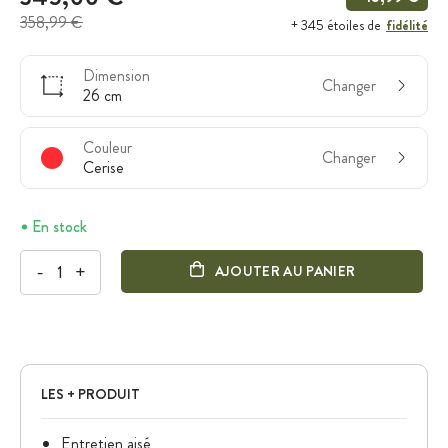
358,99 €
fidélité
+ 345 étoiles de
Dimension
Changer
26 cm
Couleur
Changer
Cerise
En stock
-
+
AJOUTER AU PANIER
LES + PRODUIT
Entretien aisé