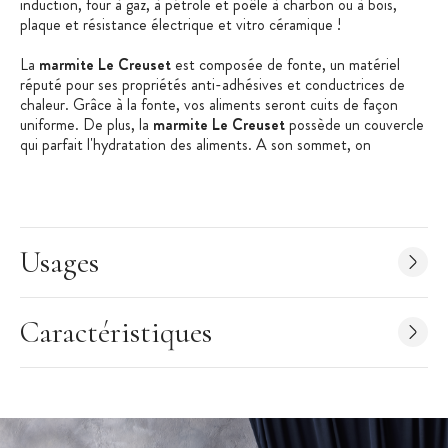
induction, four à gaz, à pétrole et poêle à charbon ou à bois,
plaque et résistance électrique et vitro céramique !
La
marmite Le Creuset
est composée de fonte, un matériel
réputé pour ses propriétés anti-adhésives et conductrices de
chaleur. Grâce à la fonte, vos aliments seront cuits de façon
uniforme. De plus, la
marmite Le Creuset
possède un couvercle
qui parfait l'hydratation des aliments. A son sommet, on
retrouve un bouton en acier inoxydable résistant aux fortes
chaleurs ! Afin de faciliter le déplacement de votre
marmite en
fonte
, Le Creuset l'a munie de deux larges poignées
ergonomiques. Ces poignées permettent de soulever la
marmite
en fonte
au lieu de la faire glisser sur les plaques de cuisson -
Usages
une façon d'éviter toutes rayures sur vos plaques de cuisson,
surtout si ces dernières sont en verre.
La
marmite en fonte Le Creuset
est garantie à vie, mais elle
Caractéristiques
nécessite un entretien après chaque utilisation. Ainsi, il est
primordial de la laver avec attention afin de supprimer toutes
impuretés.
Caractéristiques de la Marmite en Fonte
:
Marmite en Fonte