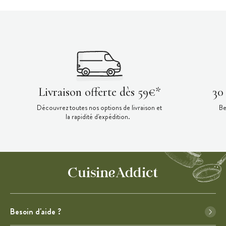
Livraison offerte dès 59€*
30
Découvrez toutes nos options de livraison et
Be
la rapidité d'expédition.
Besoin d'aide ?