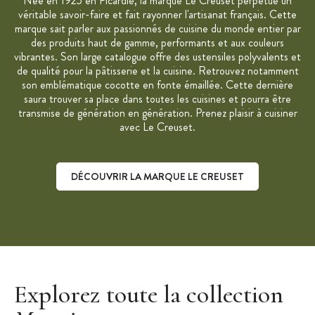
Née en 1925 en Picardie, la marque Le Creuset perpétue un
Compatible avec toutes les sources de chaleur
véritable savoir-faire et fait rayonner l'artisanat français. Cette
marque sait parler aux passionnés de cuisine du monde entier par
Garantie à vie
des produits haut de gamme, performants et aux couleurs
Fabriqué en France
vibrantes. Son large catalogue offre des ustensiles polyvalents et
de qualité pour la pâtisserie et la cuisine. Retrouvez notamment
Marque : Le Creuset
son emblématique cocotte en fonte émaillée. Cette dernière
saura trouver sa place dans toutes les cuisines et pourra être
transmise de génération en génération. Prenez plaisir à cuisiner
avec Le Creuset.
DÉCOUVRIR LA MARQUE LE CREUSET
Découvrir la marque Le Creuset
Explorez toute la collection