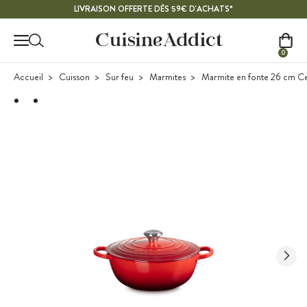
Contenu principal
LIVRAISON OFFERTE DÈS 59€ D'ACHATS*
0
Accueil
Cuisson
Sur feu
Marmites
Marmite en fonte 26 cm Cer