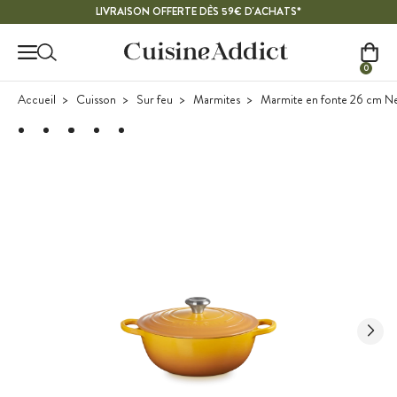
Contenu principal
LIVRAISON OFFERTE DÈS 59€ D'ACHATS*
0
Accueil
Cuisson
Sur feu
Marmites
Marmite en fonte 26 cm Ne