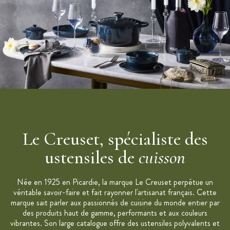
la chaleur
Poignées : prise en main optimisée
Boutons en acier inoxydable, ultra résistants à la chaleur
Entretien : compatible au lave-vaisselle
Fond ultra-lisse pour un entretien aisé
Compatible avec toutes les sources de chaleur
Garantie à vie
Fabriqué en France
Marque : Le Creuset
Le Creuset, spécialiste des
ustensiles de
cuisson
Née en 1925 en Picardie, la marque Le Creuset perpétue un
véritable savoir-faire et fait rayonner l'artisanat français. Cette
marque sait parler aux passionnés de cuisine du monde entier par
des produits haut de gamme, performants et aux couleurs
vibrantes. Son large catalogue offre des ustensiles polyvalents et