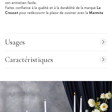
son entretien facile.
Faites confiance à la qualité et à la durabilité de la marque
Le
Creuset
pour redécouvrir le plaisir de cuisiner avec la
Marmite
en Fonte Le Creuset Signature
.
Caractéristiques de la Marmite en Fonte :
Marmite en Fonte
Couleur : Nectar (jaune)
Usages
Couleur intérieure : noir mat
Diamètre : 26 cm
Caractéristiques
Longueur : 34,8 cm
Largeur : 27,5 cm
Hauteur : 16,1 cm
Capacité : 4,10 L
Poids : 4,75 kg
Équivalence : 4/6 personnes
Marmite en fonte émaillée
Couvercle hermétique permettant une diffusion uniforme de