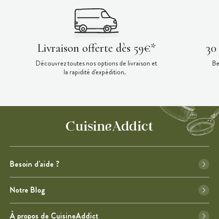
Livraison offerte dès 59€*
30
Découvrez toutes nos options de livraison et
Be
la rapidité d'expédition.
Besoin d'aide ?
Notre Blog
À propos de CuisineAddict