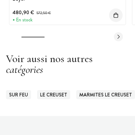
480,90 €
Prix avant réduction :
572,50 €
En stock
Voir aussi nos autres
catégories
SUR FEU
LE CREUSET
MARMITES LE CREUSET