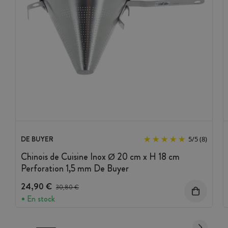
DE BUYER
5
/
5
(8)
Chinois de Cuisine Inox Ø 20 cm x H 18 cm
Perforation 1,5 mm De Buyer
24,90 €
Prix avant réduction :
30,80 €
En stock