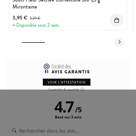
Mirontaine
3,95 €
Prix avant réduction :
5,29 €
Disponible sous 2 sem.
VOIR L'ATTESTATION
Contrôle & qualité
4.7
/
5
Basé sur 3 avis