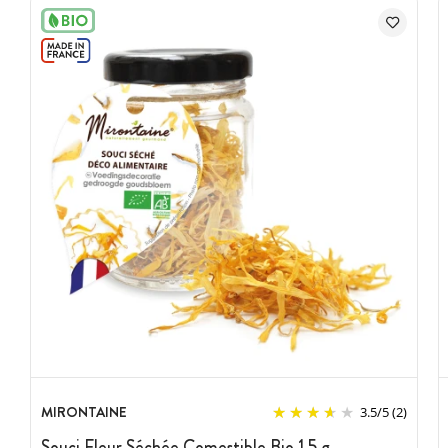
Poids net : 1,5 g
Certifié Ecocert France SAS 32600 L'Isle Jourdain.
Certifié par FR-Bio-01 Agriculture UE/NON-UE.
Certifié Agriculture Biologique.
Conservation : à température ambiante, dans un endroit sec
Fabriqué en France
Marque : Mirontaine
MIRONTAINE
3.5
/
5
(2)
Souci Fleur Séchée Comestible Bio 1,5 g