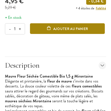
4,95 €
- 0,34 €
5,29 €
fidélité
+ 4 étoiles de
En stock
-
+
AJOUTER AU PANIER
Description
Mauve Fleur Séchée Comestible Bio 1,5 g Mirontaine
Elégante et printanière, la
fleur de mauve
s’invite dans vos
desserts. La douce couleur violette de ces
fleurs comestibles
saura attirer le regard des gourmands sur vos créations. Biscuits
sablés, décoration de gâteau, voire même de plats salés, les
mauves séchées Mirontaine
seront la touche légère et
esthétique de vos repas.
Intégralement comestibles et bio de surcroit, les
fleurs séchées