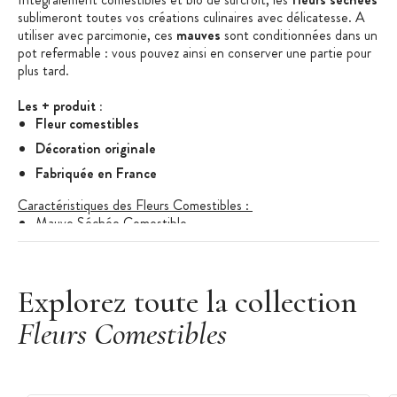
sublimeront toutes vos créations culinaires avec délicatesse. A
utiliser avec parcimonie, ces
mauves
sont conditionnées dans un
pot refermable : vous pouvez ainsi en conserver une partie pour
plus tard.
Les + produit :
Fleur comestibles
Décoration originale
Fabriquée en France
Caractéristiques des Fleurs Comestibles :
Mauve Séchée Comestible
Ingrédients : Mauve bio –
Malva
sylvestris
Allergènes : Peut contenir
des traces
de fruits à coque,
gluten, œufs, lait graines de sésame, lupin, soja, poisson,
Explorez toute la collection
arachides, sulfites, céleri, moutarde.
Fleurs Comestibles
Conditionnement : pot refermable
Utilisations : décoration comestible, infusion, salade,
pâtisseries, pâtes maison...