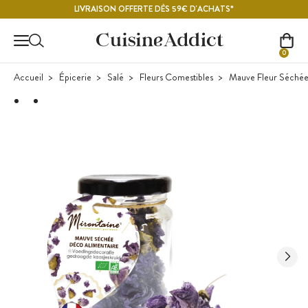
Contenu principal
LIVRAISON OFFERTE DÈS 59€ D'ACHATS*
0
Accueil
Épicerie
Salé
Fleurs Comestibles
Mauve Fleur Séchée 