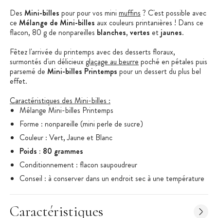
Des
Mini-billes
pour pour vos mini
muffins
? C'est possible avec
ce
Mélange de Mini-billes
aux couleurs printanières ! Dans ce
flacon, 80 g de nonpareilles
blanches
,
vertes
et
jaunes
.
Fêtez l'arrivée du printemps avec des desserts floraux,
surmontés d'un délicieux
glaçage au beurre
poché en pétales puis
parsemé de
Mini-billes Printemps
pour un dessert du plus bel
effet.
Caractéristiques des Mini-billes :
Mélange Mini-billes Printemps
Forme : nonpareille (mini perle de sucre)
Couleur : Vert, Jaune et Blanc
Poids : 80 grammes
Conditionnement : flacon saupoudreur
Conseil : à conserver dans un endroit sec à une température
de 8 à 24°C.
Ingrédients : sucre, amidon (blé, maïs), sirop de glucose,
Caractéristiques
colorant : E100, E101, E131, matière grasse végétale (noix