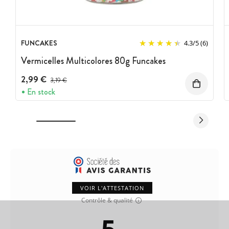
FUNCAKES
4.3
/
5
(6)
Vermicelles Multicolores 80g Funcakes
2,99 €
Prix avant réduction :
3,19 €
En stock
VOIR L'ATTESTATION
Contrôle & qualité
5