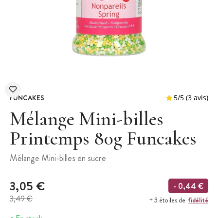
FUNCAKES
Mélange Mini-billes
Printemps 80g Funcakes
5
/
5
Mélange Mini-billes en sucre
3,05 €
- 0,44 €
3,49 €
fidélité
+ 3 étoiles de