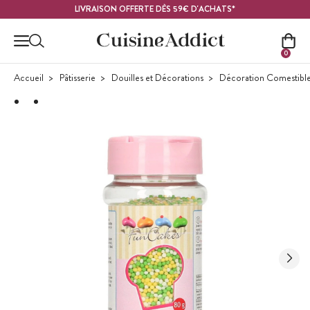
Contenu principal
LIVRAISON OFFERTE DÈS 59€ D'ACHATS*
0
Accueil
Pâtisserie
Douilles et Décorations
Décoration Comestibl