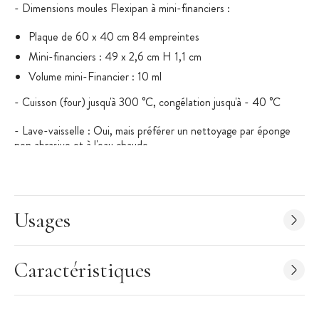
- Dimensions moules Flexipan à mini-financiers :
Plaque de 60 x 40 cm 84 empreintes
Mini-financiers : 49 x 2,6 cm H 1,1 cm
Volume mini-Financier : 10 ml
- Cuisson (four) jusqu'à 300 °C, congélation jusqu'à - 40 °C
- Lave-vaisselle : Oui, mais préférer un nettoyage par éponge
non abrasive et à l'eau chaude.
- Matériaux : Combinaison de tissus de verre et de silicones.
Notre conseil : Il est préférable d'utiliser une plaque perforée ou
Usages
une grille afin d'optimiser la circulation de l'air chaud dans le
moule Flexipan.
Pour vous aider à choisir votre moule et en savoir plus sur le
Caractéristiques
silicone, consultez notre
Guide d'achat moule silicone souple
.