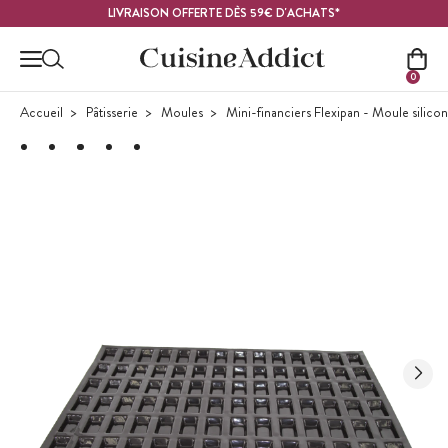
Contenu principal
LIVRAISON OFFERTE DÈS 59€ D'ACHATS*
0
Accueil
Pâtisserie
Moules
Mini-financiers Flexipan - Moule silico