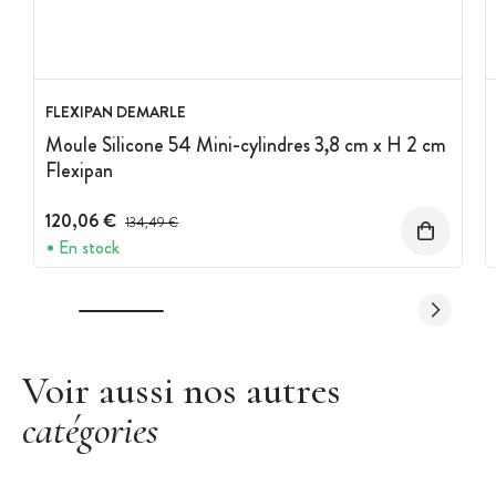
FLEXIPAN DEMARLE
Moule Silicone 54 Mini-cylindres 3,8 cm x H 2 cm
Flexipan
120,06 €
Prix avant réduction :
134,49 €
En stock
Voir aussi nos autres
catégories