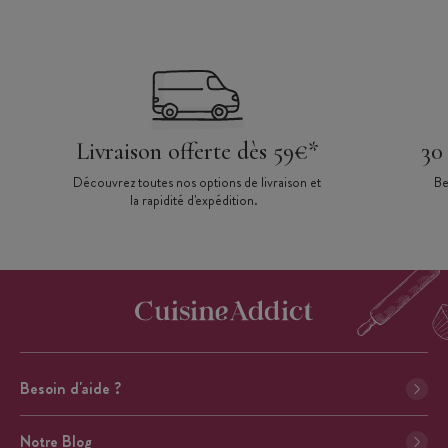
Livraison offerte dès 59€*
30
Découvrez toutes nos options de livraison et
Be
la rapidité d'expédition.
Besoin d'aide ?
Notre Blog