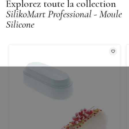
Explorez toute la collection
Passe au four et au congélateur (-60°C / +230°C)
SilikoMart Professional - Moule
Couleur : Blanc
Silicone
Fabriqué en Italie
Marque : Silikomart