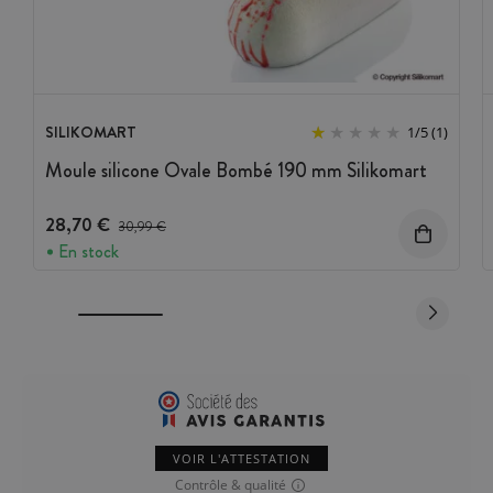
SILIKOMART
1
/
5
(1)
Moule silicone Ovale Bombé 190 mm Silikomart
28,70 €
Prix avant réduction :
30,99 €
En stock
VOIR L'ATTESTATION
Contrôle & qualité