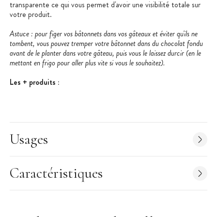
transparente ce qui vous permet d'avoir une visibilité totale sur
votre produit.
Astuce : pour figer vos bâtonnets dans vos gâteaux et éviter qu'ils ne
tombent, vous pouvez tremper votre bâtonnet dans du chocolat fondu
avant de le planter dans votre gâteau, puis vous le laissez durcir (en le
mettant en frigo pour aller plus vite si vous le souhaitez).
Les + produits :
Démoulage et lavage facile
Design original
Visibilité totale du produit grâce à la partie supérieure
Usages
transparente
Caractéristiques Moule Pop Cake
:
Matière : Silicone
Caractéristiques
Kit composé de 2 moules de 6 empreintes + 36 bâtonnets
pour sucettes + 12 supports bâtonnets
Diamètre d'un Pop Cake : 28 mm
Volume d'un Pop Cake : 11,5 ml