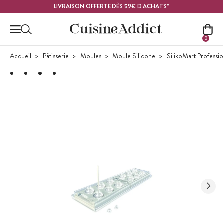
Contenu principal
LIVRAISON OFFERTE DÈS 59€ D'ACHATS*
0
Accueil
Pâtisserie
Moules
Moule Silicone
SilikoMart Professi